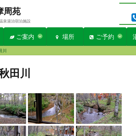
n 摩周苑
温泉湯治宿泊施設
ご案内
場所
ご予約
田川
流秋田川