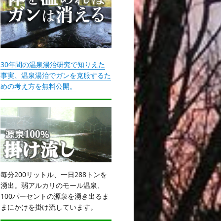
30年間の温泉湯治研究で知りえた
事実、温泉湯治でガンを克服するた
めの考え方を無料公開。
毎分200リットル、一日288トンを
湧出。弱アルカリのモール温泉、
100パーセントの源泉を湧き出るま
まにかけを掛け流しています。