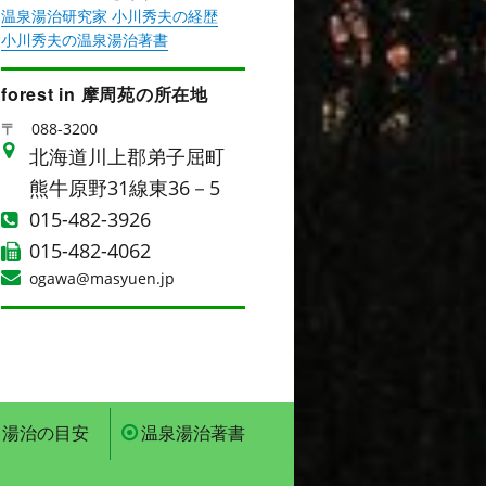
温泉湯治研究家 小川秀夫の経歴
小川秀夫の温泉湯治著書
forest in 摩周苑の所在地
〒
088-3200
北海道川上郡弟子屈町
熊牛原野31線東36－5
015-482-3926
015-482-4062
ogawa@masyuen.jp
湯治の目安
温泉湯治著書