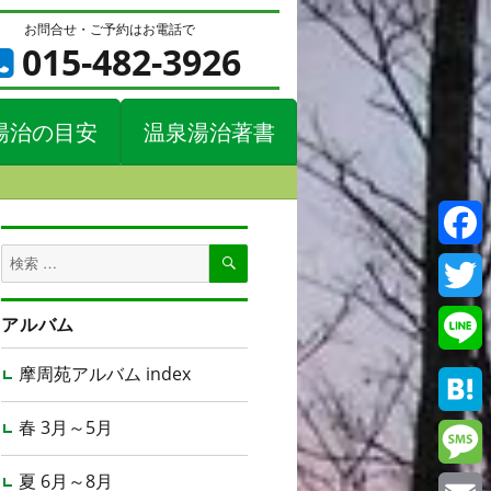
お問合せ・ご予約はお電話で
015-482-3926
湯治の目安
温泉湯治著書
検
検
Faceb
索
索
対
Twitte
アルバム
象:
Line
摩周苑アルバム index
春 3月～5月
Haten
夏 6月～8月
Messa