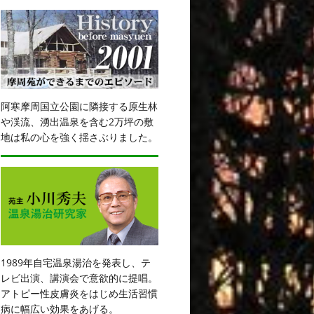
阿寒摩周国立公園に隣接する原生林
や渓流、湧出温泉を含む2万坪の敷
地は私の心を強く揺さぶりました。
1989年自宅温泉湯治を発表し、テ
レビ出演、講演会で意欲的に提唱。
アトピー性皮膚炎をはじめ生活習慣
病に幅広い効果をあげる。