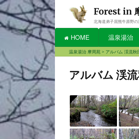
Forest i
北海道弟子屈熊牛原野の
HOME
温泉湯治
温泉湯治 摩周苑
>
アルバム 渓流秋
アルバム 渓