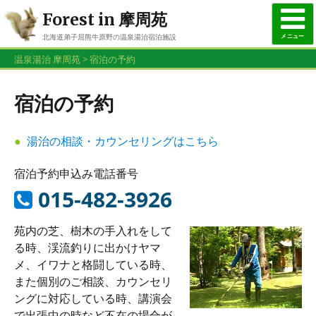
Forest in 摩周苑
メニュー
北海道弟子屈熊牛原野の温泉湯治宿泊施設
015-482-3926
温泉湯治 摩周苑
>
宿泊の予約
お問合せ・ご予約はお電話で
宿泊の予約
湯治の相談・カウンセリングはこちら
宿泊予約申込み電話番号
015-482-3926
苑内の芝、樹木の手入れをして
る時、渓流釣りに出かけヤマ
メ、イワナと格闘している時、
また個別のご相談、カウンセリ
ングに対応している時、講演会
で出張中の時など不在の場合が