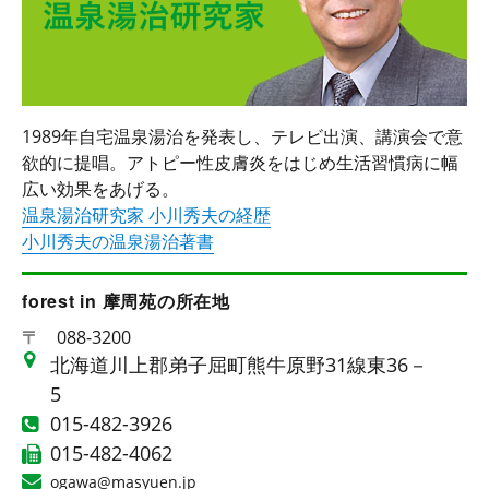
1989年自宅温泉湯治を発表し、テレビ出演、講演会で意
欲的に提唱。アトピー性皮膚炎をはじめ生活習慣病に幅
広い効果をあげる。
温泉湯治研究家 小川秀夫の経歴
小川秀夫の温泉湯治著書
forest in 摩周苑の所在地
〒
088-3200
北海道川上郡弟子屈町熊牛原野31線東36－
5
015-482-3926
015-482-4062
ogawa@masyuen.jp