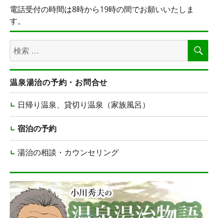
電話受付の時間は8時から19時の間でお願いいたしま
す。
検
検
索
索
対
象:
温泉湯治の予約・お問合せ
日帰り温泉、貸切り温泉（家族風呂）
宿泊の予約
湯治の相談・カウンセリング