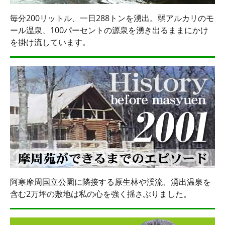
毎分200リットル、一日288トンを湧出。弱アルカリのモ
ール温泉、100パーセントの源泉を湧き出るままにかけ
を掛け流しています。
阿寒摩周国立公園に隣接する原生林や渓流、湧出温泉を
含む2万坪の敷地は私の心を強く揺さぶりました。