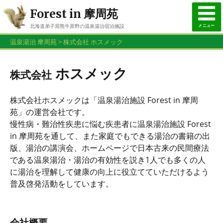
Forest in 摩周苑
メニュー
北海道弟子屈熊牛原野の温泉湯治宿泊施設
015-482-3926
温泉湯治 摩周苑
>
ホスメック
株式会社
お問合せ・ご予約はお電話で
ホスメック
株式会社
株式会社ホスメックは「温泉湯治施設 Forest in 摩周
苑」の運営会社です。
慢性病・難治性疾患に悩む疾患者に温泉湯治施設 Forest
in 摩周苑を通して、また家庭でもできる湯治の書籍の出
版、湯治の講演会、ホームページで日本古来の民間療法
である温泉湯治・湯治の有効性を説き1人でも多くの人
に湯治を理解して健康の向上に役立てていただけるよう
普及啓発活動をしています。
会社概要