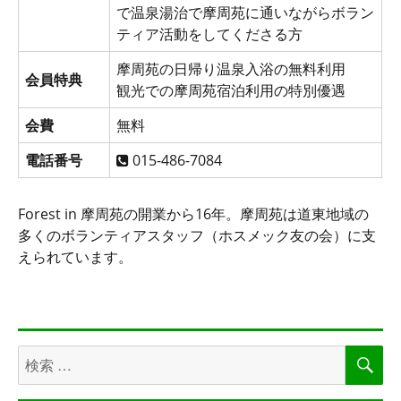
で温泉湯治で摩周苑に通いながらボラン
ティア活動をしてくださる方
摩周苑の日帰り温泉入浴の無料利用
会員特典
観光での摩周苑宿泊利用の特別優遇
会費
無料
電話番号
015-486-7084
Forest in 摩周苑の開業から16年。摩周苑は道東地域の
多くのボランティアスタッフ（ホスメック友の会）に支
えられています。
検
検
索
索
対