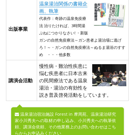
温泉湯治関係の書籍企
画、執筆
代表作：奇跡の温泉免疫療
法 治りたければ、3時間湯
出版事業
ぶねにつかりなさい! ・新版
ガンの自然免疫療法～ガン患者よ湯治場に逃げ
ろ！～・ガンの自然免疫療法～ぬるま湯浴のすす
め ・・・他多数
慢性病・難治性疾患に
悩む疾患者に日本古来
講演会活動
の民間療法である温泉
湯治・湯治の有効性を
説き普及啓発活動をしています。
温泉湯治宿泊施設 Forest in 摩周苑、温泉湯治研究
家小川秀夫への取材の申し込み、小川秀夫への執筆依
頼、講演会依頼、その他業務上のお問い合わせはこち
らからお申込みください