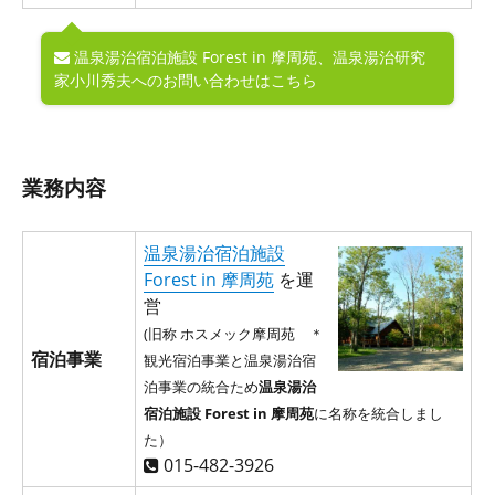
温泉湯治宿泊施設 Forest in 摩周苑、温泉湯治研究
家小川秀夫へのお問い合わせはこちら
業務内容
温泉湯治宿泊施設
Forest in 摩周苑
を運
営
(旧称 ホスメック摩周苑 ＊
宿泊事業
観光宿泊事業と温泉湯治宿
泊事業の統合ため
温泉湯治
宿泊施設 Forest in 摩周苑
に名称を統合しまし
た）
015-482-3926