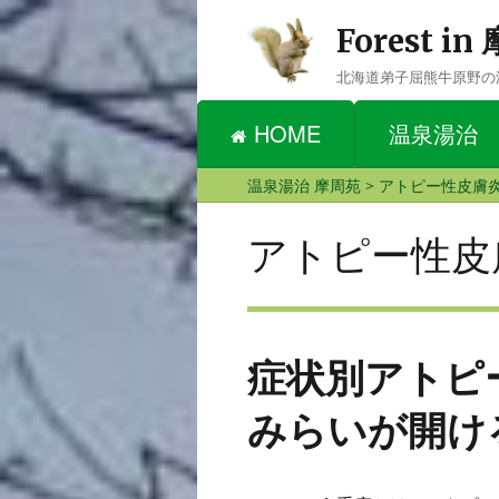
Forest i
北海道弟子屈熊牛原野の
HOME
温泉湯治
温泉湯治 摩周苑
>
アトピー性皮膚
アトピー性皮
症状別アトピ
みらいが開け