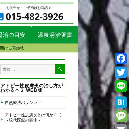
お問合せ・ご予約はお電話で
015-482-3926
湯治の目安
温泉湯治著書
が開ける重症状
検
検
Faceb
索
索
対
Twitte
アトピー性皮膚炎の治し方が
象:
わかる本２ WEB版
Line
自然療法バッシング
Haten
アトピー性皮膚炎とは何か ( 1 )
～現代医療の実体～
Messa