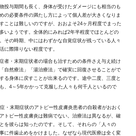
物投与期間も長く、身体が受けたダメージにも相当のも
めの必要条件の満たし方によって個人差が大きくなりま
すことは難しいのですが、おおよそ24ヶ月程度でまった
多いようです。全体的にみれば2年半程度でほとんどの
。その時期、中にはわずかな自覚症状が残っている人々
活に際障りない程度です。
症者・末期症状者の場合も治すための条件さえ与え続け
「自然療法」「湯治療法」で確実に回復させることがで
する身体に戻すことが出来るのです。途中二度、三度と
も、4～5年かかって克服した人々も何千人といるので
重症・末期症状のアトピー性皮膚炎患者の自殺者がおおく
アトピー性皮膚炎は難病でない。治療法は異なるが、確
とを彼らは知ったのです。そして、それらの「人々の
事に件歯止めをかけました。なぜなら現代医療は全く変