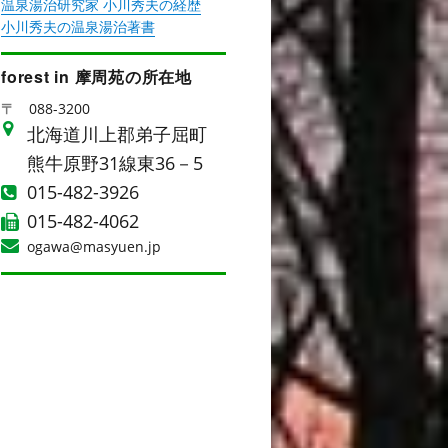
温泉湯治研究家 小川秀夫の経歴
小川秀夫の温泉湯治著書
forest in 摩周苑の所在地
〒
088-3200
北海道川上郡弟子屈町
熊牛原野31線東36－5
015-482-3926
015-482-4062
ogawa@masyuen.jp