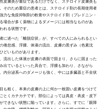
性皮膚炎が重症であるだけでなく、ステロイド皮膚炎も
。そのため重症の患者とは、ステロイド剤の長期使用者
強力な免疫抑制剤の軟膏やステロイド剤（プレドニン・
る場合が多く薬物によるダメージには相当なものがあ
われる状態です。
者に述べた「離脱症状」が、すべての人にみられるとい
の倦怠感、浮腫、体液の流出、皮膚の黒ずみ（色素沈
ひどいものがあります。
、流出した体液が皮膚の表面で固まり、さらに固まった
み出ているといった具合で、浮腫も加わり、さながら
、内分泌系へのダメージも強く、中には多臓器と不全状
目も粗く、本来の皮膚の上に何か一枚固い皮膚をつけて
ごとくカチカチです。部位によっては真皮・表皮・皮下
ができない状態に陥っています。さらに、すでに「眼障