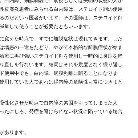
。白内障、網膜剥離で、弱視もしくは失明の状態の人が
性皮膚炎患者にみられる白内障は、ステロイド剤の使用
るのだという医者がいます。その医師は、ステロイド剤
減量して使うことが必要だともいいます。
に変えた時点で、すでに離脱症状は現れてきます。した
は増悪の一途をたどり、やがて本格的な離脱症状が始ま
治療に再び強いステロイド剤を使用し一時的に炎症を軽
り直しを行ないます。結局はそれを幾度となく繰り返し
ド使用中でも、白内障、網膜剥離に陥ることになりま
使用している人であれば緑内障の危険性も常につきまと
慢性化させた時点で白内障の素因をもってしまった人
ったにしろ、発症を避けられない状況に陥っている場合
があります。