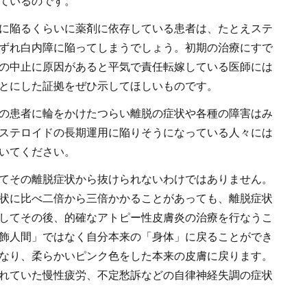
ているのです。
に陥るくらいに薬剤に依存している患者は、たとえステ
ずれ白内障に陥ってしまうでしょう。初期の治療にすで
の中止に原因があると平気で責任転嫁している医師には
とにした証拠をぜひ示してほしいものです。
の患者に輪をかけたつらい離脱の症状や各種の障害はみ
ステロイドの長期運用に陥りそうになっている人々には
いてください。
てその離脱症状から抜けられないわけではありません。
状に比べ二倍から三倍かかることがあっても、離脱症状
してその後、的確なアトピー性皮膚炎の治療を行なうこ
飾人間」ではなく自分本来の「身体」に戻ることができ
なり、柔らかいピンク色をした本来の皮膚に戻ります。
れていた慢性疲労、不定愁訴などの自律神経失調の症状