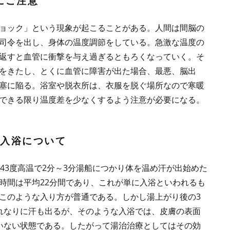
にご注意
ョック」という現象が起こることがある。人間は間脳の
司令を出し、身体の温度調節をしている。急激な温度の
返すと血管に衝撃を与え過ぎるともろくなっていく。そ
をきたし、とくに血管に障害が出た場合、最悪、脳出
塞に陥る。浴室や脱衣所は、衣服を脱ぐ場所なので寒暖
できる限り温度差を少なくするよう注意が必要になる。
な入浴について
43度高温で2分～3分湯船につかり体を温め汗が出始めた
時間は平均22分間であり、これが単に入浴といわれるも
このような入り方が普通である。しかし湯上がり後の3
れなりに汗も出るが、そのような入浴では、皮膚の表面
いない状態である。したがって湯治治療としてはその効