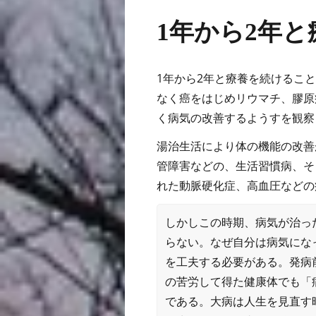
1年から2年
1年から2年と療養を続けるこ
なく癌をはじめリウマチ、膠原
く病気の改善するようすを観察
湯治生活により体の機能の改善
管障害などの、生活習慣病、そ
れた動脈硬化症、高血圧などの
しかしこの時期、病気が治っ
らない。なぜ自分は病気にな
を工夫する必要がある。発病
の苦労して得た健康体でも「
である。大病は人生を見直す