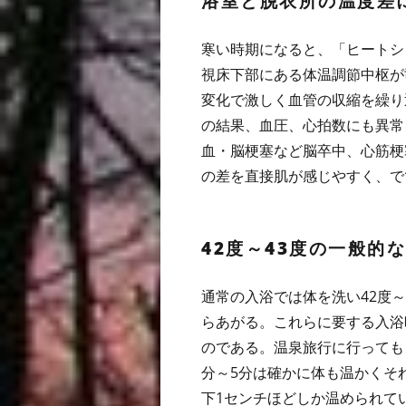
浴室と脱衣所の温度差
寒い時期になると、「ヒートシ
視床下部にある体温調節中枢が
変化で激しく血管の収縮を繰り
の結果、血圧、心拍数にも異常
血・脳梗塞など脳卒中、心筋梗
の差を直接肌が感じやすく、で
42度～43度の一般的
通常の入浴では体を洗い42度～
らあがる。これらに要する入浴
のである。温泉旅行に行っても
分～5分は確かに体も温かくそ
下1センチほどしか温められて