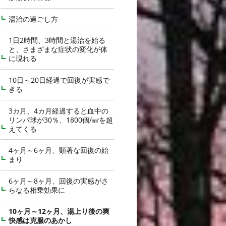
湯治の過ごし方
1日2時間、3時間と湯治を始る
と、さまざまな症状の変化が体
に現れる
10日～20日経過で回復が実感で
きる
3カ月、4カ月経過すると血中の
リンパ球が30％、1800個/㎣を超
えてくる
4ヶ月～6ヶ月、顕著な回復の始
まり
6ヶ月～8ヶ月、回復の実感がさ
らなる相乗効果に
10ヶ月～12ヶ月、湯上り後の爽
快感は克服のあかし