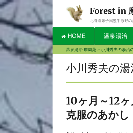
Forest i
北海道弟子屈熊牛原野の
HOME
温泉湯治
温泉湯治 摩周苑
>
小川秀夫の湯治
小川秀夫の湯
10ヶ月～12
克服のあかし