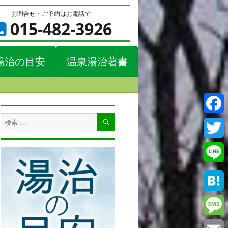
お問合せ・ご予約はお電話で
015-482-3926
湯治の目安
温泉湯治著書
検
検
Faceb
索
索
対
Twitte
象:
Line
Haten
Messa