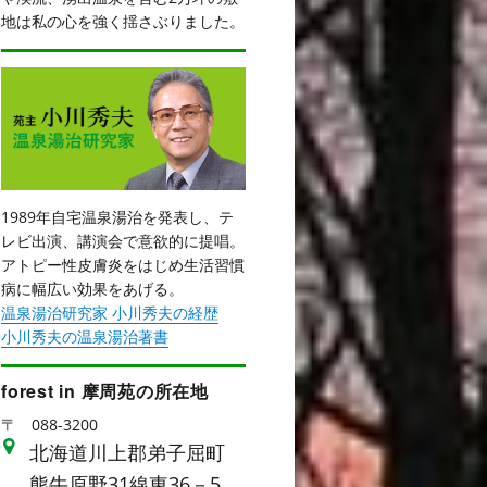
地は私の心を強く揺さぶりました。
1989年自宅温泉湯治を発表し、テ
レビ出演、講演会で意欲的に提唱。
アトピー性皮膚炎をはじめ生活習慣
病に幅広い効果をあげる。
温泉湯治研究家 小川秀夫の経歴
小川秀夫の温泉湯治著書
forest in 摩周苑の所在地
〒
088-3200
北海道川上郡弟子屈町
熊牛原野31線東36－5