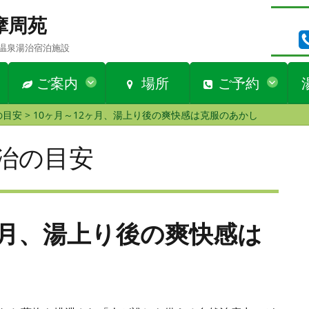
n 摩周苑
温泉湯治宿泊施設
ご案内
場所
ご予約
の目安
>
10ヶ月～12ヶ月、湯上り後の爽快感は克服のあかし
治の目安
ヶ月、湯上り後の爽快感は