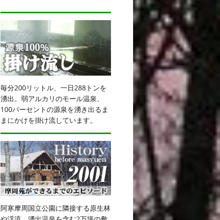
毎分200リットル、一日288トンを
湧出。弱アルカリのモール温泉、
100パーセントの源泉を湧き出るま
まにかけを掛け流しています。
阿寒摩周国立公園に隣接する原生林
や渓流、湧出温泉を含む2万坪の敷