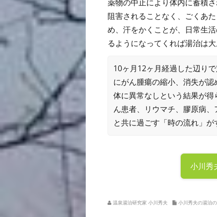
薬物の中止により体内に蓄積さ
阻害されることなく、ごくあた
め、汗をかくことが、日常生活
るようになってくれば湯治は大
10ヶ月12ヶ月経過した辺
にがん腫瘍の縮小、消失が認
体に異常なしという結果が得
ん患者、リウマチ、膠原病、
と共に過ごす「時の流れ」が
小川秀
温泉湯治研究家 小川秀夫
小川秀夫の湯治の