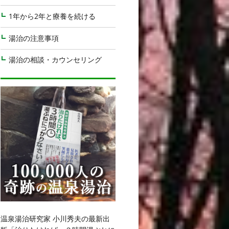
1年から2年と療養を続ける
湯治の注意事項
湯治の相談・カウンセリング
温泉湯治研究家 小川秀夫の最新出