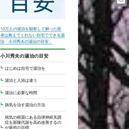
Email
10万人の湯治を観察して解った医
者は教えてくれない自宅でできる湯
治「小川秀夫の湯治の目安」
小川秀夫の湯治の目安
はじめは自宅で湯治を
湯治と入浴は違う
湯治に必要な時間
病気を治す湯治の方法
病気の根源にある自律神経失調
症を新陳代謝を高め改善するの
が最初の目標