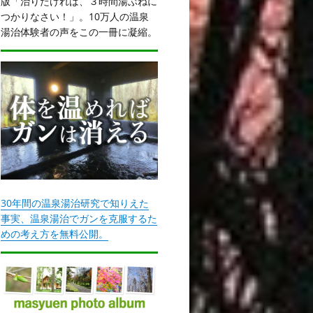
版「治りたければ、３時間湯ぶねに
つかりなさい！」。10万人の温泉
湯治体験者の声をこの一冊に凝縮。
30年間の温泉湯治研究で知りえた
事実、温泉湯治でガンを克服するた
めの考え方を無料公開。