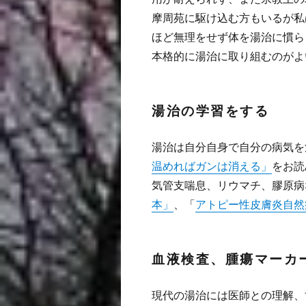
摩周苑に駆け込む方もいるが私
ほど無理をせず体を湯治に慣ら
本格的に湯治に取り組むのがよ
湯治の学習をする
湯治は自分自身で自分の病気を
温めればガンは消える」
をお読
気管支喘息、リウマチ、膠原病
本」
、「
アトピー性皮膚炎自然
血液検査、腫瘍マーカ
現代の湯治には医師との理解、