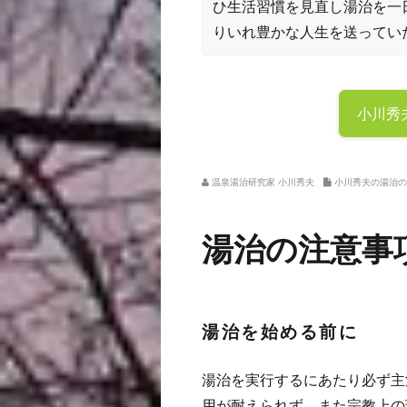
ひ生活習慣を見直し湯治を一
りいれ豊かな人生を送ってい
小川秀
温泉湯治研究家 小川秀夫
小川秀夫の湯治の
湯治の注意事
湯治を始める前に
湯治を実行するにあたり必ず主
用が耐えられず、また宗教上の