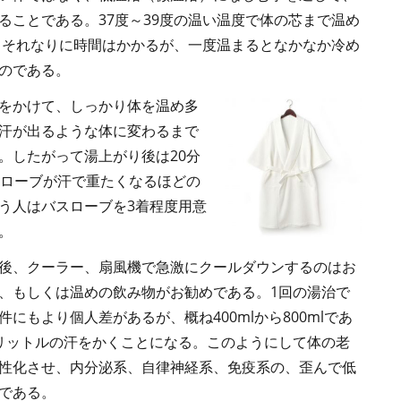
ることである。37度～39度の温い温度で体の芯まで温め
分とそれなりに時間はかかるが、一度温まるとなかなか冷め
のである。
をかけて、しっかり体を温め多
汗が出るような体に変わるまで
。したがって湯上がり後は20分
スローブが汗で重たくなるほどの
う人はバスローブを3着程度用意
。
後、クーラー、扇風機で急激にクールダウンするのはお
、もしくは温めの飲み物がお勧めである。1回の湯治で
にもより個人差があるが、概ね400mlから800mlであ
リットルの汗をかくことになる。このようにして体の老
性化させ、内分泌系、自律神経系、免疫系の、歪んで低
である。