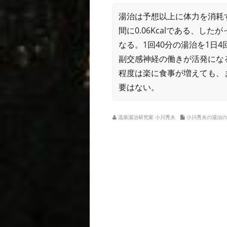
湯治は予想以上に体力を消耗す
間に0.06Kcalである、した
なる。1回40分の湯治を1日4
副交感神経の働きが活発にな
程度は楽に食事が増えても、
要はない。
温泉湯治研究家 小川秀夫
小川秀夫の湯治の