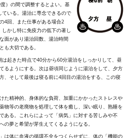
9度）の間で調整するとよい。基
している。湯治に専念できるので
の4回、また仕事がある場合2
。しかし特に免疫力の低下の著し
な面があり湯治回数、湯治時間
とも大切である。
朝は起きた時点で40分から60分湯治をしっかりして、昼
てるようにする。次は昼頃同じように湯治をして、夕方
方、そして最後は寝る前に4回目の湯治をする、この寝
けた精神的、身体的な負荷、加重にかかったストレスや
薬物等の老廃物を処理して体を癒し、深い眠り、熟睡を
である。これらによって「病気」に対する苦しみや不
への夢と希望が芽生えてくるようになる。
」は体に血液の循環不全をつくらせずに、体の「機能の