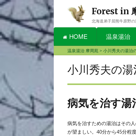
Forest i
北海道弟子屈熊牛原野の
HOME
温泉湯治
温泉湯治 摩周苑
>
小川秀夫の湯治
小川秀夫の湯
病気を治す湯
病気を治すための湯治はその人
が望ましい。40分から45分程