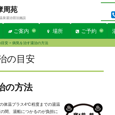
n 摩周苑
温泉湯治宿泊施設
ご案内
場所
ご予約
の目安
>
病気を治す湯治の方法
治の目安
治の方法
の体温プラス4℃程度までの湯温
度の間、湯船につかるのが負担に