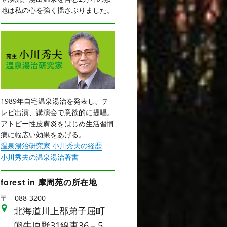
地は私の心を強く揺さぶりました。
1989年自宅温泉湯治を発表し、テ
レビ出演、講演会で意欲的に提唱。
アトピー性皮膚炎をはじめ生活習慣
病に幅広い効果をあげる。
温泉湯治研究家 小川秀夫の経歴
小川秀夫の温泉湯治著書
forest in 摩周苑の所在地
〒
088-3200
北海道川上郡弟子屈町
熊牛原野31線東36－5