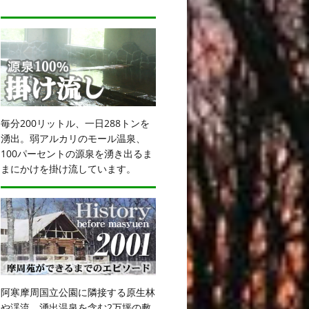
毎分200リットル、一日288トンを
湧出。弱アルカリのモール温泉、
100パーセントの源泉を湧き出るま
まにかけを掛け流しています。
阿寒摩周国立公園に隣接する原生林
や渓流、湧出温泉を含む2万坪の敷