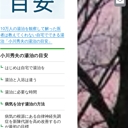
Email
10万人の湯治を観察して解った医
者は教えてくれない自宅でできる湯
治「小川秀夫の湯治の目安」
小川秀夫の湯治の目安
はじめは自宅で湯治を
湯治と入浴は違う
湯治に必要な時間
病気を治す湯治の方法
病気の根源にある自律神経失調
症を新陳代謝を高め改善するの
が最初の目標