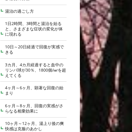
湯治の過ごし方
1日2時間、3時間と湯治を始る
と、さまざまな症状の変化が体
に現れる
10日～20日経過で回復が実感で
きる
3カ月、4カ月経過すると血中の
リンパ球が30％、1800個/㎣を超
えてくる
4ヶ月～6ヶ月、顕著な回復の始
まり
6ヶ月～8ヶ月、回復の実感がさ
らなる相乗効果に
10ヶ月～12ヶ月、湯上り後の爽
快感は克服のあかし