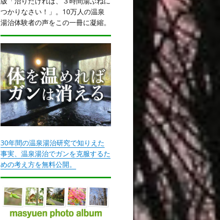
版「治りたければ、３時間湯ぶねに
つかりなさい！」。10万人の温泉
湯治体験者の声をこの一冊に凝縮。
30年間の温泉湯治研究で知りえた
事実、温泉湯治でガンを克服するた
めの考え方を無料公開。