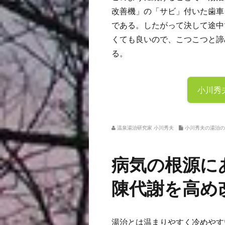
改善機」の「サビ」付いた歯車
である。したがって決して途中
くても良いので、こつこつと諦
る。
小川秀
温泉湯治研究家 小川秀夫
小川秀夫の湯治の
病気の根源に
陳代謝を高め
湯治とは温まりやすく冷めやす