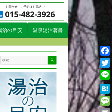
お問合せ・ご予約はお電話で
015-482-3926
湯治の目安
温泉湯治著書
検
検
Faceb
索
索
対
Twitte
象:
Line
Haten
Messa