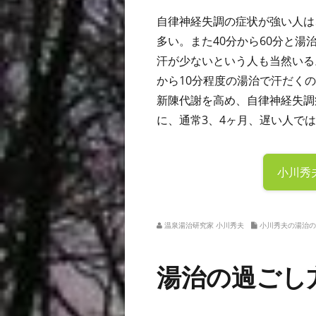
自律神経失調の症状が強い人は
多い。また40分から60分と
汗が少ないという人も当然いる
から10分程度の湯治で汗だく
新陳代謝を高め、自律神経失調
に、通常3、4ヶ月、遅い人では
小川秀
温泉湯治研究家 小川秀夫
小川秀夫の湯治の
湯治の過ごし