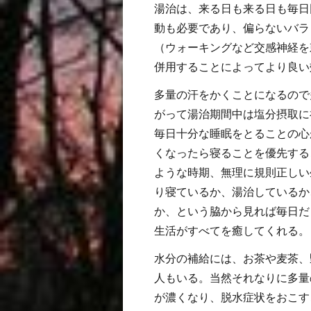
湯治は、来る日も来る日も毎日
動も必要であり、偏らないバラ
（ウォーキングなど交感神経を
併用することによってより良い
多量の汗をかくことになるので
がって湯治期間中は塩分摂取に
毎日十分な睡眠をとることの心
くなったら寝ることを優先する
ような時期、無理に規則正しい
り寝ているか、湯治しているか
か、という脇から見れば毎日だ
生活がすべてを癒してくれる。
水分の補給には、お茶や麦茶、野
人もいる。当然それなりに多量
が濃くなり、脱水症状をおこす