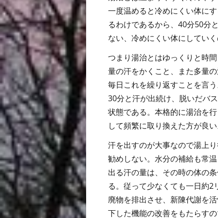
一度温めると冷めにくい体にす
るわけであるから、40分50
ない、冷めにくい体にしていく
つまり湯治とはゆっくりと時間
量の汗をかくこと、また多量の
毎日これを繰り返すことを言う
30分と汗が出続け、脱いだバ
状態である。本格的に湯治を行
して頻繁に取り換えた方が良い
汗を出すのが大事なので湯上り
勧めしない。水分の補給も常温
出る汗の量は、その時の体の条件
る。従って少なくても一日約2
廃物を排出させ、新陳代謝を活
下した機能の改善をもたらすの