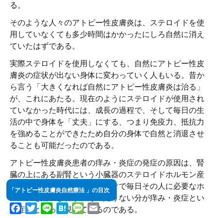
る。
そのような人々のアトピー性皮膚炎は、ステロイドを使
用していなくても多少時間はかかったにしろ自然に消え
ていたはずである。
実際ステロイドを使用しなくても、自然にアトピー性皮
膚炎の症状が出ない身体に変わっていく人もいる。昔か
ら言う「大きくなれば自然にアトピー性皮膚炎は治る」
が、これにあたる。現在のようにステロイドが使用され
ていなかった時代には、成長の過程で、そして毎日の生
活の中で身体を「丈夫」にする、つまり免疫力、抵抗力
を強めることができたため自分の身体で自然と消退させ
ることも可能だったのである。
アトピー性皮膚炎患者の痒み・炎症の発症の原因は、腎
臓の上にある副腎という小臓器のステロイドホルモン産
生、分泌機能の低下にあるわけで毎日その人に必要なホ
「アトピー性皮膚炎自然療法 」の目次
ルモンを賄いきれず、その足りない分が痒み・炎症とい
Facebook
Twitter
Line
Hatena
Message
Email
う症状となって現れているのである。