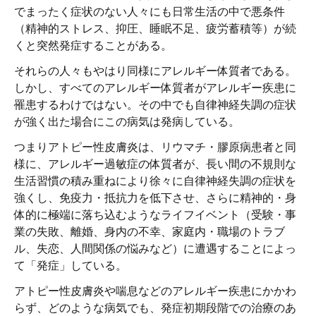
でまったく症状のない人々にも日常生活の中で悪条件
（精神的ストレス、抑圧、睡眠不足、疲労蓄積等）が続
くと突然発症することがある。
それらの人々もやはり同様にアレルギー体質者である。
しかし、すべてのアレルギー体質者がアレルギー疾患に
罹患するわけではない。その中でも自律神経失調の症状
が強く出た場合にこの病気は発病している。
つまりアトピー性皮膚炎は、リウマチ・膠原病患者と同
様に、アレルギー過敏症の体質者が、長い間の不規則な
生活習慣の積み重ねにより徐々に自律神経失調の症状を
強くし、免疫力・抵抗力を低下させ、さらに精神的・身
体的に極端に落ち込むようなライフイベント（受験・事
業の失敗、離婚、身内の不幸、家庭内・職場のトラブ
ル、失恋、人間関係の悩みなど）に遭遇することによっ
て「発症」している。
アトピー性皮膚炎や喘息などのアレルギー疾患にかかわ
らず、どのような病気でも、発症初期段階での治療のあ