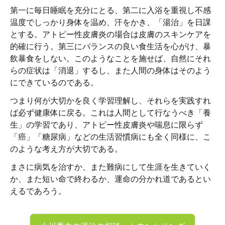
第一に毎日睡眠を充分にとる、第二に入浴を重視し不感
温度でしっかり身体を温め、汗をかき、「湯治」を日課
とする。アトピー性皮膚炎の場合は皮膚のスキンケアを
的確に行う。第三にバランスの良い食生活を心がけ、暴
飲暴食をしない。このようなことを施せば、自然にそれ
らの症状は「消退」するし、また人間の身体はそのよう
にできているのである。
つまり何が大切かを良く学習理解し、それらを実践すれ
ば必ず健康体に戻る。これは人間として行なうべき「養
生」の学習であり、アトピー性皮膚炎や喘息に限らず
「癌」「糖尿病」などの生活習慣病にも全く同様に、こ
のような考え方が大切である。
まさに病気を治すか、また難病にして生涯を生きていく
か、また短い命で終わるか、運命の分かれ道であるとい
えるであろう。