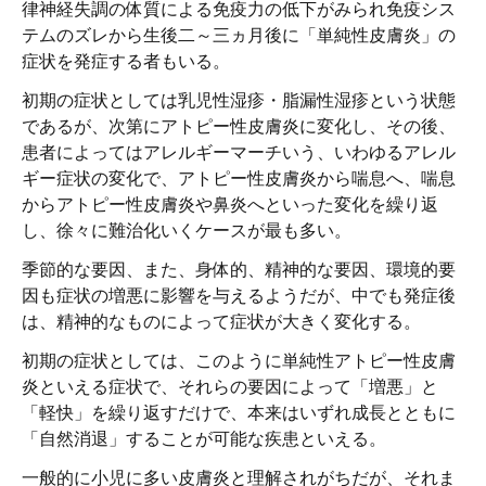
律神経失調の体質による免疫力の低下がみられ免疫シス
テムのズレから生後二～三ヵ月後に「単純性皮膚炎」の
症状を発症する者もいる。
初期の症状としては乳児性湿疹・脂漏性湿疹という状態
であるが、次第にアトピー性皮膚炎に変化し、その後、
患者によってはアレルギーマーチいう、いわゆるアレル
ギー症状の変化で、アトピー性皮膚炎から喘息へ、喘息
からアトピー性皮膚炎や鼻炎へといった変化を繰り返
し、徐々に難治化いくケースが最も多い。
季節的な要因、また、身体的、精神的な要因、環境的要
因も症状の増悪に影響を与えるようだが、中でも発症後
は、精神的なものによって症状が大きく変化する。
初期の症状としては、このように単純性アトピー性皮膚
炎といえる症状で、それらの要因によって「増悪」と
「軽快」を繰り返すだけで、本来はいずれ成長とともに
「自然消退」することが可能な疾患といえる。
一般的に小児に多い皮膚炎と理解されがちだが、それま