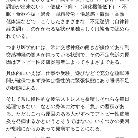
調節が出来ない）・便秘･下痢・（消化機能低下）・不
眠・食欲不振・過食・眼精疲労・倦怠感・微熱・高熱・
低体温などで、こうしたさまざまな「不定愁訴（自律神
経失調）」のかかわる症状が単独もしくは複合で認めら
れている。
つまり医学的には、常に交感神経の働きが優位であり副
交感神経の働きが鈍っている状態で、その不定愁訴の原
因はアトピー性皮膚炎患者によってさまざまである。
具体的にいえば、仕事や受験、遊びなどで充分な睡眠時
間が確保できず身体は慢性的に緊張状態にあり睡眠不足
の状態にある。
そして常に慢性的な疲労ストレスを蓄積しそれらを毎日
処理できない、などの身体に対する「負」の蓄積があ
る。ただしこれら原因のある人がすべてアトピー性皮膚
炎を発病するかというとそうではない。いくつかの要因
が複雑にからみあって発病することになる。