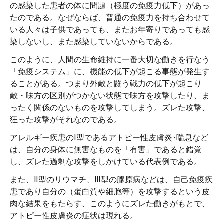
の感染した患者の体に問題（極度の免疫力低下）があっ
たのである。なぜならば、普通の免疫力を持ち合わせて
いる人々は子供であっても、またお年寄りであっても感
染しないし、また感染していないからである。
このように、人間の生命維持に一番大切な働きを行なう
「免疫システム」に、機能の低下が起こる事態が発生す
ることがある。つまり外敵と闘う戦力の低下が起こり
敵・味方の区別がつかない状態で味方を攻撃したり、ま
ったく関係のないものを攻撃してしまう。ズレた攻撃、
狂った攻撃がそれなのである。
アレルギー疾患のⅠ型であるアトピー性皮膚炎･喘息など
は、自分の身体に無害なものを「有害」であると錯覚
し、ズレた過剰な攻撃をしかけている代表例である。
また、Ⅱ型のリウマチ、Ⅲ型の膠原病などは、自己免疫疾
患であり自分の（蛋白質や細胞等）を攻撃するという皮
肉な結果をもたらす、このようにズレた働きがもとで、
アトピー性皮膚炎の症状は現れる。