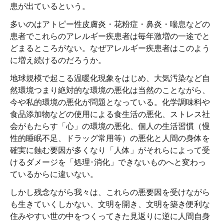
患が出ているという。
多いのはアトピー性皮膚炎・花粉症・鼻炎・喘息などの
患者でこれらのアレルギー疾患者は毎年激増の一途でと
どまるところがない。なぜアレルギー疾患者はこのよう
に増え続けるのだろうか。
地球規模で起こる温暖化現象をはじめ、大気汚染など自
然環境つまり絶対的な環境の悪化は当然のことながら、
今や私的環境の悪化が問題となっている。化学調味料や
食品添加物などの使用による食生活の悪化、ストレス社
会がもたらす「心」の環境の悪化、個人の生活習慣（慢
性的睡眠不足、ドラッグ常用等）の悪化と人間の身体を
確実に蝕む要因が多くなり「人体」がそれらによって受
けるダメージを「処理･消化」できないものへと変わっ
ているからに違いない。
しかし残念ながら我々は、これらの悪要因を受けながら
も生きていくしかない、文明を開き、文明を築き便利な
住みやすい世の中をつくってきた見返りに逆に人間自身