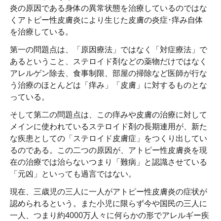
炎の原因である身体の異常状態を治療しているのではな
くアトピー性皮膚炎により生じた皮膚の炎症･痒み自体
を治療している。
第一の問題点は、「原因療法」ではなく「対症療法」で
あるということ、ステロイド剤などの薬物だけではなく
アレルゲン除去、食事制限、部屋の掃除など医師が行な
う治療のほとんどは「痒み」「皮膚」に対するものとな
っている。
そして第二の問題点は、この痒みや皮膚の治療に対して
メインに使われているステロイド剤の長期連用が、新た
な疾患としての「ステロイド皮膚症」をつくり出してい
るのである。この二つの原因が、アトピー性皮膚炎を現
在の治療では治らないつまり「難病」と認識させている
「元凶」といっても過言ではない。
現在、三歳児の三人に一人がアトピー性皮膚炎の症状が
認められるという。また小児に限らず今や国民の三人に
一人、つまり約4000万人々に何らかの形でアレルギー疾