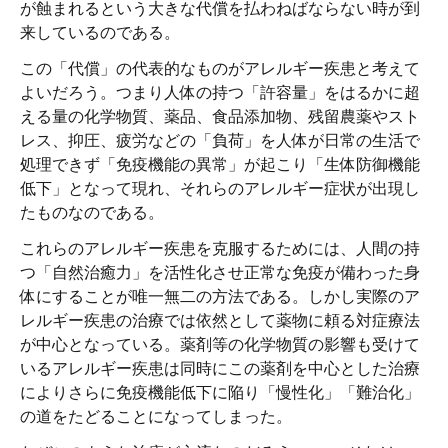
が蝕まれるという大きな代償を払わねばならない時が到
来しているのである。
この「代償」の代表的なものがアレルギー疾患と考えて
よいだろう。つまり人体の持つ「許容量」をはるかに超
える量の化学物質、薬品、食品添加物、残留農薬やスト
レス、抑圧、疲労などの「負荷」を人体が日常の生活で
処理できず「免疫機能の異常」が起こり「生体防御機能
低下」となって現れ、それらのアレルギー症状が出現し
たものなのである。
これらのアレルギー疾患を克服するためには、人間の持
つ「自然治癒力」を活性化させ正常な免疫が備わった身
体にすることが唯一無二の方法である。しかし実際のア
レルギー疾患の治療では依然として薬物に頼る対症療法
が中心となっている。薬剤等の化学物質の影響も受けて
いるアレルギー疾患は同時にこの薬剤を中心とした治療
によりさらに免疫機能低下に陥り「慢性化」「難治化」
の道をたどることになってしまった。