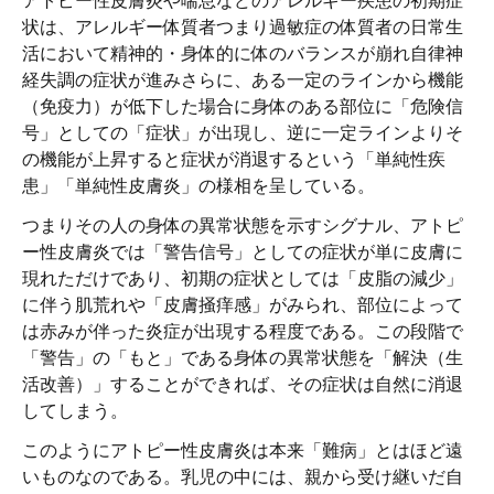
状は、アレルギー体質者つまり過敏症の体質者の日常生
活において精神的・身体的に体のバランスが崩れ自律神
経失調の症状が進みさらに、ある一定のラインから機能
（免疫力）が低下した場合に身体のある部位に「危険信
号」としての「症状」が出現し、逆に一定ラインよりそ
の機能が上昇すると症状が消退するという「単純性疾
患」「単純性皮膚炎」の様相を呈している。
つまりその人の身体の異常状態を示すシグナル、アトピ
ー性皮膚炎では「警告信号」としての症状が単に皮膚に
現れただけであり、初期の症状としては「皮脂の減少」
に伴う肌荒れや「皮膚掻痒感」がみられ、部位によって
は赤みが伴った炎症が出現する程度である。この段階で
「警告」の「もと」である身体の異常状態を「解決（生
活改善）」することができれば、その症状は自然に消退
してしまう。
このようにアトピー性皮膚炎は本来「難病」とはほど遠
いものなのである。乳児の中には、親から受け継いだ自