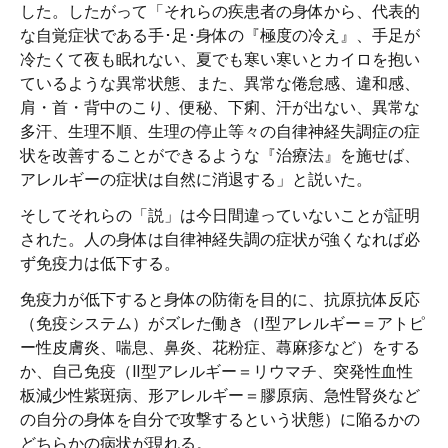
した。したがって「それらの疾患者の身体から、代表的
な自覚症状である手･足･身体の『極度の冷え』、手足が
冷たくて夜も眠れない、夏でも寒い寒いとカイロを抱い
ているような異常状態、また、異常な倦怠感、違和感、
肩・首・背中のこり、便秘、下痢、汗が出ない、異常な
多汗、生理不順、生理の停止等々の自律神経失調症の症
状を改善することができるような『治療法』を施せば、
アレルギーの症状は自然に消退する」と説いた。
そしてそれらの「説」は今日間違っていないことが証明
された。人の身体は自律神経失調の症状が強くなれば必
ず免疫力は低下する。
免疫力が低下すると身体の防衛を目的に、抗原抗体反応
（免疫システム）がズレた働き（Ⅰ型アレルギー＝アトピ
ー性皮膚炎、喘息、鼻炎、花粉症、蕁麻疹など）をする
か、自己免疫（Ⅱ型アレルギー＝リウマチ、突発性血性
板減少性紫斑病、形アレルギー＝膠原病、急性腎炎など
の自分の身体を自分で攻撃するという状態）に陥るかの
どちらかの病状が現れる。