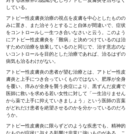
している。
アトピー性皮膚炎治療の視点を皮膚を中心としたものの
みに置き、また治そうとすること自体が間違いで、症状
をコントロールし一生つき合いなさいと云う。このよう
にアトピー性皮膚炎を「難病」と決めつけているのは治
すための治療を放棄しているのと同じで、治す意志のな
いコントロールを目的とした治療であれば、治るはずの
病気も治るわけがない。
アトピー性皮膚炎の患者が望む治療とは、アトピー性皮
膚炎と上手につき合っていくものではない、肥厚が全身
を覆い、痒みが全身を襲う炎症により、黒ずんだ皮膚で
医師に救いを求める若い女性に対して「一生治りません
から薬で上手に抑えていきましょう」という医師の言葉
がどれだけ患者を絶望させるのかを分かっているのだろ
うか。
アトピー性皮膚炎に限らずどのような疾患でも、精神的
なものが症状に与える影響は非常に強いものがある。こ