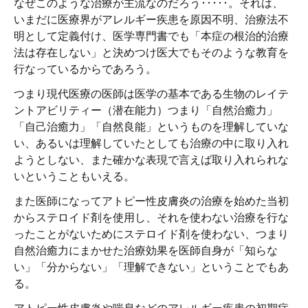
なぜこのような治療が主流なのだろう･････。それは、
いまだに医療界がアレルギー疾患を原因不明、治療法不
明として定義付け、医学専門書でも「本症の根治的治療
法は存在しない」と決めつけ医大でもそのような教育を
行なっているからであろう。
つまり現代医療の医師は医学の基本である生物のレイテ
ントアビリティー（潜在能力）つまり「自然治癒力」
「自己治癒力」「自然良能」というものを理解していな
い、あるいは理解していたとしても治療の中に取り入れ
ようとしない、また確かな表現で言えば取り入れられな
いということもいえる。
また医師になってアトピー性皮膚炎の治療を始めた当初
からステロイド剤を使用し、それを使わない治療を行な
ったことがないためにステロイド剤を使わない、つまり
自然治癒力にまかせた治療効果を医師自身が「知らな
い」「分からない」「理解できない」ということでもあ
る。
アトピー性皮膚炎や喘息などのアレルギー疾患の初期症