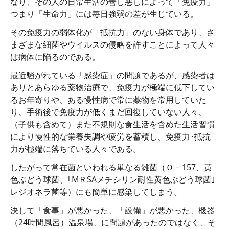
なり、その人の日常生活の善し悪しによって「免疫力」
つまり「生命力」には毎日強弱の差が生じている。
その免疫力の弱体化が「抵抗力」のない身体であり、さ
まざまな細菌やウイルスの侵略を許すことによって人々
は病体に陥るのである。
最近騒がれている「感染症」の問題であるが、感染者は
ありとあらゆる薬物治療で、免疫力が極端に低下してい
るお年寄りや、ある慢性病で常に薬物を常用していた
り、手術後で免疫力が低くまだ回復していない人々、
（子供も含めて）また不規則な食生活を含めた生活習慣
により慢性的な栄養失調や疲労を蓄積し、免疫力･抵抗
力が極端に落ちている人々である。
したがって常在菌といわれる単なる雑菌（Ｏ－157、黄
色ぶどう球菌、｢MＲSAメチシリン耐性黄色ぶどう球菌｣
レジオネラ菌等）にも簡単に感染してしまう。
決して「食事」が悪かった、「設備」が悪かった、機器
（24時間風呂）温泉場、に問題があったのではなく、そ