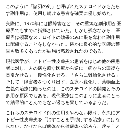
このように「諸刃の剣」と呼ばれたステロイドがもたら
す副作用は、使用し続ける患者を確実に侵し始めた。
実際に、1970年には眼障害など、その重篤な副作用が医
療界でもすでに指摘されていた。しかし残念ながら、医
療界は顕著なステロイドの効果のみに眼を奪われ副作用
に配慮することをしなかった。確かに良心的な医師の警
告も数多くあったが結局は黙殺されたのである。
現代医学が、アトピー性皮膚炎の患者をはじめ他の疾患
者に対し、人の病を癒す医療から逆に「病からの回復を
長引かせる」「慢性化させる」「さらに難治化させる」
そして「障害者をつくり出す」医療へ変化し、薬物至上
主義の治療に陥ったのは、このステロイドの開発とその
多用が原因でもある。現代医療はこのように患者にとっ
て結果的にとんでもない過ちを冒しているようだ。
これらのステロイド剤の使用をやめない限り、永久にア
トピー性皮膚炎を「治すことを手助けする治療」にはな
らない。なぜならば病体から健康体へ治ろう、戻そうと