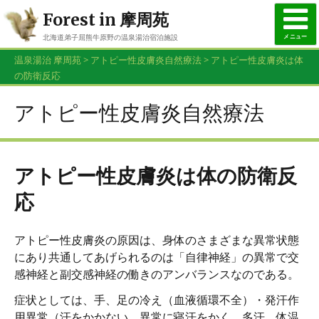
Forest in 摩周苑
メニュー
北海道弟子屈熊牛原野の温泉湯治宿泊施設
015-482-3926
温泉湯治 摩周苑
>
アトピー性皮膚炎自然療法
>
アトピー性皮膚炎は体
お問合せ・ご予約はお電話で
の防衛反応
アトピー性皮膚炎自然療法
アトピー性皮膚炎は体の防衛反
応
アトピー性皮膚炎の原因は、身体のさまざまな異常状態
にあり共通してあげられるのは「自律神経」の異常で交
感神経と副交感神経の働きのアンバランスなのである。
症状としては、手、足の冷え（血液循環不全）・発汗作
用異常（汗をかかない、異常に寝汗をかく、多汗、体温