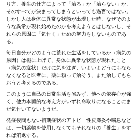
り方、養生の仕方によって「治る」か「治らない」か、
そのすべてが決まってしまうといっても過言ではない。
しかし人は身体に異常な状態が出現した時、なぜそのよ
うな異常が現れ始めたのかを考えようとはしないし、そ
れらの原因に「気付く」ための努力をしないものであ
る。
毎日自分がどのように荒れた生活をしているか（病気の
原因）は棚に上げて、身体に異常な状態が現れたこと
（病気の症状）だけに気を注ぎ、いよいよどうにもなら
なくなると医者に、薬に頼って治そう、また治してもら
おうと考えるのである。
このように自己の日常生活を省みず、他への依存心が強
く、他力本願的な考え方がいずれ命取りになることにま
だ気付いてないようだ。
発症後間もない初期症状のアトピー性皮膚炎や喘息など
は、一切薬物を使用しなくてもそれなりの「養生」をす
れば消退する。