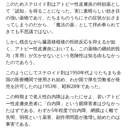
このためステロイド剤はアトピー性皮膚炎の特効薬とし
て「認知」を得ることになった。実に素晴らしい効き目
の強い薬物であり、たちまちのうちにその症状がおさま
ってしまうのだから、「魔法の薬」として拝め奉られて
きても不思議ではない。
しかし残念ながら臓器移植後の拒絶反応を抑えるが如
く、アトピー性皮膚炎においても、この薬物の継続的投
与（常用）が欠かせないという危険性は知る由もなかっ
たのであろう。
このようにしてステロイド剤は1950年代よりたちまち全
国の医療機関で使用され始め、わが国で厚生労働省が発
売を許可したのは1953年、昭和28年であった。
この時期まで老人性白内障はあったにせよ、若いアトピ
ー性皮膚炎患者に「白内障」という眼障害者は少なかっ
たはずである。わずか5年程度で白内障、網膜はく離で
失明、弱視という薬害、副作用問題が激増し始めたのは
事実である。