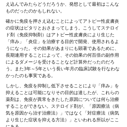
え込んでみたらどうだろうか、発想として最初はこんな
ものだったのかもしれない。
確かに免疫を押さえ込むことによってアトピー性皮膚炎
の症状はピタリとおさまってしまう。こうしてステロイ
ド剤（免疫抑制剤）はアトピー性皮膚炎により生じた
「痒み」「炎症」を治療する目的で開発、使用されるよ
うになった。その効果があまりにも顕著であるために、
長期連用することによって、その効果の何百倍の副作用
によるダメージを受けることなど計算外だったのだろ
う。また3年～5年という長い年月の臨床試験を行なわな
かったのも事実である。
しかし、免疫を抑制し低下させることにより「痒み」を
抑えることは可能になりその目的は達したが、これらの
薬剤は、免疫が異常をきたした原因については何ら治療
することができない。ステロイド剤が、「原因療法（病
気を原因から治す治療法）」ではなく「対症療法（病気
より生じた症状を抑える方法）」といわれる所以がここ
にある。