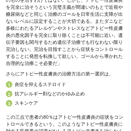
を完全に治そうという完璧主義が間違いのもとで近視や
糖尿病などと同じく治療のゴールを日常生活に支障が出
ないレベルに設定することが大切である。またダニなど
多岐にわたるアレルゲンやストレスなどアトピー性皮膚
炎の悪化因子を完全に取り除くことは不可能に近い。遺
伝子要因も関与するため遺伝子治療でも行なわない限り
完治しない。完治を目指すことから症状をコントロール
することに発想を転換して欲しい。ゴールから導かれた
合理的な治療こそ必要だ」
さらにアトピー性皮膚炎の治療方法の第一選択は、
炎症を抑えるステロイド
抗アレルギー剤などのかゆみ止め
スキンケア
この三点で患者の80％はアトピー性皮膚炎の症状をコン
トロールできるという。このようなアトピー性皮膚炎に
対する医療界の認識がむしろアトピー皮膚炎を治らなく