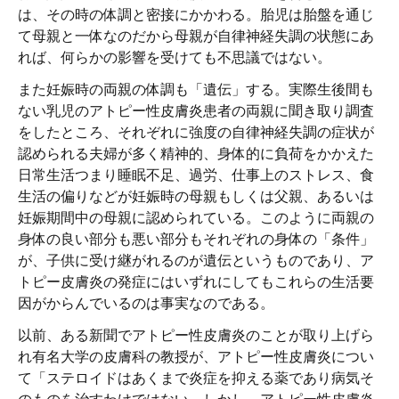
は、その時の体調と密接にかかわる。胎児は胎盤を通じ
て母親と一体なのだから母親が自律神経失調の状態にあ
れば、何らかの影響を受けても不思議ではない。
また妊娠時の両親の体調も「遺伝」する。実際生後間も
ない乳児のアトピー性皮膚炎患者の両親に聞き取り調査
をしたところ、それぞれに強度の自律神経失調の症状が
認められる夫婦が多く精神的、身体的に負荷をかかえた
日常生活つまり睡眠不足、過労、仕事上のストレス、食
生活の偏りなどが妊娠時の母親もしくは父親、あるいは
妊娠期間中の母親に認められている。このように両親の
身体の良い部分も悪い部分もそれぞれの身体の「条件」
が、子供に受け継がれるのが遺伝というものであり、ア
トピー皮膚炎の発症にはいずれにしてもこれらの生活要
因がからんでいるのは事実なのである。
以前、ある新聞でアトピー性皮膚炎のことが取り上げら
れ有名大学の皮膚科の教授が、アトピー性皮膚炎につい
て「ステロイドはあくまで炎症を抑える薬であり病気そ
のものを治すわけではない。しかし、アトピー性皮膚炎