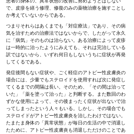
患者の身体の、異常状態の改善に努めようとはしない
で、皮疹を繕う修理、修復のみの薬物治療を施すことし
か考えていないからである。
つまりそれらはあくまでも「対症療法」であり、その病
気を治すための治療法ではないからで、したがって永久
に「病気」そのものは治らない。ある治療によって皮疹
は一時的に治ったようにみえても、それは完治している
訳ではないから、いずれ何日もしないうちに症状が再発
してくるである。
発症後間もない症状や、ごく軽症のアトピー性皮膚炎の
場合には、少量でもステロイドを使用すれば次に発症し
てくるまでの間隔は長い。そのため、「その間は治って
いた」「薬を塗って治った」と判断する。また数回のわ
ずかな使用によって、その後まったく症状が出ないで治
ってしまったという人々もいる。しかし、その場合でも
ステロイドがアトピー性皮膚炎を治したわけではない。
たまたま身体の「異常状態」が毎日の生活の中で消退し
たために、アトピー性皮膚炎も消退しただけのことであ