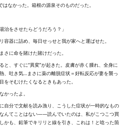
地ではなかった。箱根の源泉そのものだった。
湯治をさせたらどうだろう？」
リ容器に詰め、毎日せっせと我が家へと運ばせた。
まさに命を賭けた賭けだった。
ると、すぐに“異変”が起きた。皮膚が赤く腫れ、全身に
熱、吐き気…まさに薬の離脱症状＝好転反応が妻を襲っ
目をそむけたくなるときもあった。
なかったよ。
に自分で文献を読み漁り、こうした症状が一時的なもの
なんてことはない——読んでいたのは、私がこつこつ買
しかも、鉛筆でキリリと線を引き、これは！と唸った箇