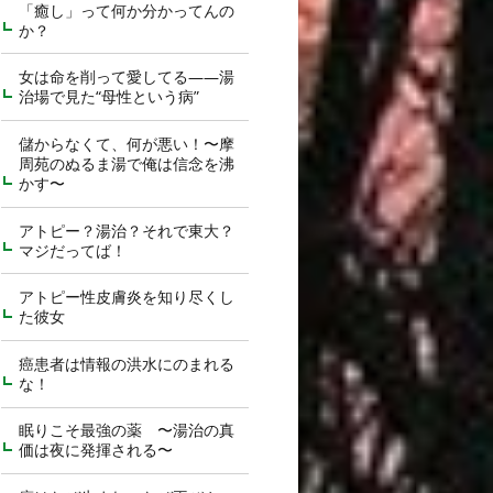
「癒し」って何か分かってんの
か？
女は命を削って愛してる――湯
治場で見た“母性という病”
儲からなくて、何が悪い！〜摩
周苑のぬるま湯で俺は信念を沸
かす〜
アトピー？湯治？それで東大？
マジだってば！
アトピー性皮膚炎を知り尽くし
た彼女
癌患者は情報の洪水にのまれる
な！
眠りこそ最強の薬 〜湯治の真
価は夜に発揮される〜