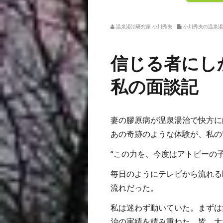
温泉湯治研究家 小川秀夫
小川秀夫の温泉湯
信じる者にし
私の面談記
妻の膠原病が温泉湯治で快方に
あの奇跡のような体験が、私の
“この力を、今度はアトピーの
毎日のようにテレビから流れる
流れだった。
私は迷わず動いていた。まずは
治の実績を積み重ねた。皆、大