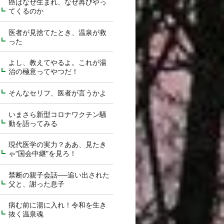
癌はなぜ生まれ、なぜ再びやっ
てくるのか
医者が見捨てたとき、温泉が救
った
よし、教えてやるよ。これが湯
治の極意ってやつだ！
そんなセリフ、医者が言うかよ
いまさら新型コロナワクチン騒
動を語ってみる
現代医学の実力？ああ、見たき
ゃ“国会中継”を見ろ！
禁断の親子会話──追い出された
父と、謝った息子
病む前に湯に入れ！令和を生き
抜く温泉魂