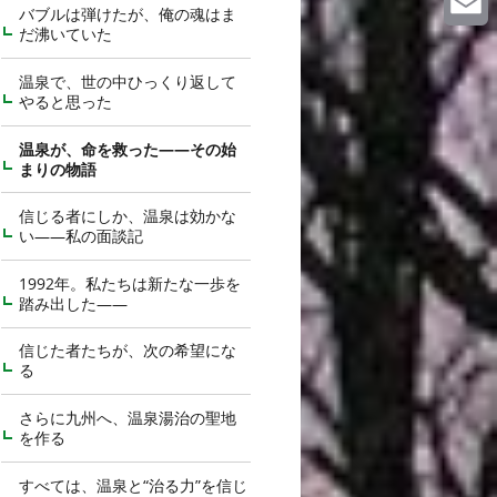
バブルは弾けたが、俺の魂はま
だ沸いていた
Email
温泉で、世の中ひっくり返して
やると思った
温泉が、命を救った――その始
まりの物語
信じる者にしか、温泉は効かな
い――私の面談記
1992年。私たちは新たな一歩を
踏み出した――
信じた者たちが、次の希望にな
る
さらに九州へ、温泉湯治の聖地
を作る
すべては、温泉と“治る力”を信じ