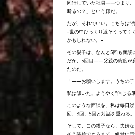
同行していた社員――つまり、
断るの？」という顔だ。
だが、それでいい。こちらは“
–世の中ひっくり返そうってく
かもしれない。–
その親子は、なんと5回も面談
だが、5回目――父親の態度が
たのだ。
「――お願いします。うちの子
私は頷いた。ようやく“信じる
このような面談を、私は毎日繰
回、3回、5回と対話を重ねる
そして、この親子なら、夫婦な
そう確信できるまで、絶対に契