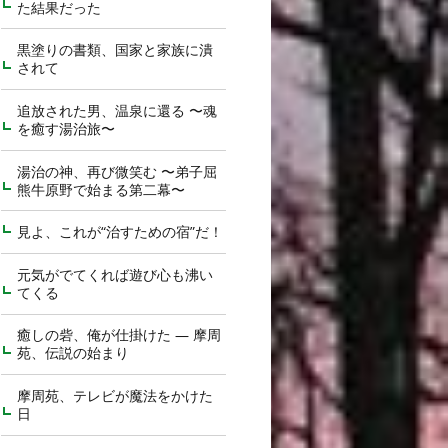
た結果だった
黒塗りの書類、国家と家族に潰
されて
追放された男、温泉に還る 〜魂
を癒す湯治旅〜
湯治の神、再び微笑む 〜弟子屈
熊牛原野で始まる第二幕〜
見よ、これが“治すための宿”だ！
元気がでてくれば遊び心も沸い
てくる
癒しの砦、俺が仕掛けた ― 摩周
苑、伝説の始まり
摩周苑、テレビが魔法をかけた
日