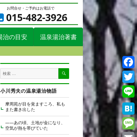
お問合せ・ご予約はお電話で
015-482-3926
湯治の目安
温泉湯治著書
検
検
Faceb
索
索
対
Twitte
小川秀夫の温泉湯治物語
象:
Line
摩周苑が目を覚ますころ、私も
また書き出した
Haten
――あの頃、土地が金になり、
空気が熱を帯びていた
Messa