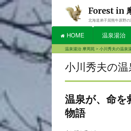
Forest i
北海道弟子屈熊牛原野の
HOME
温泉湯治
温泉湯治 摩周苑
>
小川秀夫の温泉
小川秀夫の温
温泉が、命を
物語