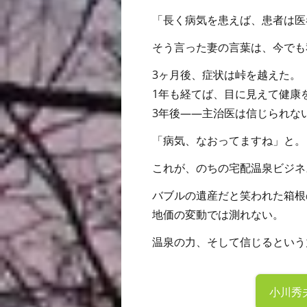
「長く病気を患えば、患者は医
そう言った妻の言葉は、今でも
3ヶ月後、症状は峠を越えた。
1年も経てば、目に見えて健康
3年後――主治医は信じられな
「病気、なおってますね」と。
これが、のちの宅配温泉ビジネ
バブルの遺産だと笑われた箱根
地価の変動では測れない。
温泉の力、そして信じるという
小川秀