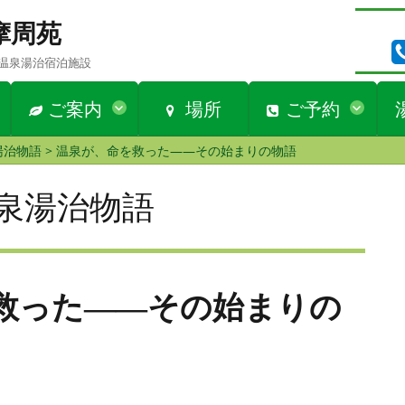
n 摩周苑
温泉湯治宿泊施設
ご案内
場所
ご予約
湯治物語
>
温泉が、命を救った――その始まりの物語
泉湯治物語
救った――その始まりの