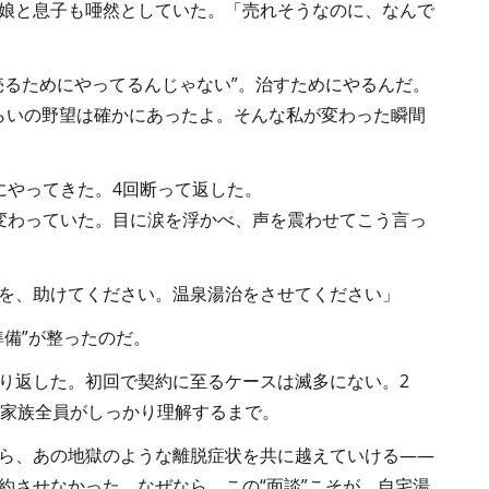
娘と息子も唖然としていた。「売れそうなのに、なんで
売るためにやってるんじゃない”。治すためにやるんだ。
らいの野望は確かにあったよ。そんな私が変わった瞬間
にやってきた。4回断って返した。
変わっていた。目に涙を浮かべ、声を震わせてこう言っ
を、助けてください。温泉湯治をさせてください」
準備”が整ったのだ。
り返した。初回で契約に至るケースは滅多にない。2
。家族全員がしっかり理解するまで。
ら、あの地獄のような離脱症状を共に越えていける――
約させなかった。なぜなら、この“面談”こそが、自宅湯