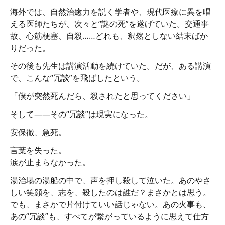
海外では、自然治癒力を説く学者や、現代医療に異を唱
える医師たちが、次々と“謎の死”を遂げていた。交通事
故、心筋梗塞、自殺……どれも、釈然としない結末ばか
りだった。
その後も先生は講演活動を続けていた。だが、ある講演
で、こんな“冗談”を飛ばしたという。
「僕が突然死んだら、殺されたと思ってください」
そして——その“冗談”は現実になった。
安保徹、急死。
言葉を失った。
涙が止まらなかった。
湯治場の湯船の中で、声を押し殺して泣いた。あのやさ
しい笑顔を、志を、殺したのは誰だ？まさかとは思う。
でも、まさかで片付けていい話じゃない。あの火事も、
あの“冗談”も、すべてが繋がっているように思えて仕方