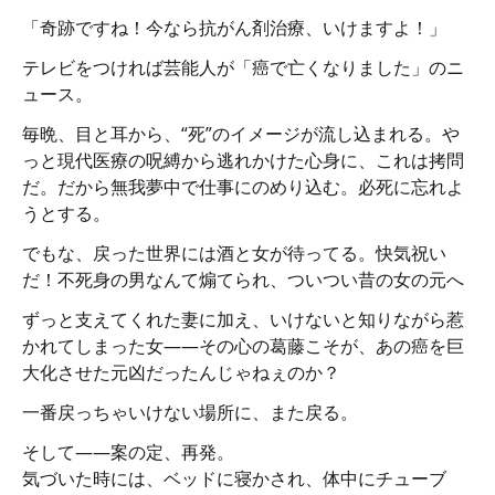
「奇跡ですね！今なら抗がん剤治療、いけますよ！」
テレビをつければ芸能人が「癌で亡くなりました」のニ
ュース。
毎晩、目と耳から、“死”のイメージが流し込まれる。や
っと現代医療の呪縛から逃れかけた心身に、これは拷問
だ。だから無我夢中で仕事にのめり込む。必死に忘れよ
うとする。
でもな、戻った世界には酒と女が待ってる。快気祝い
だ！不死身の男なんて煽てられ、ついつい昔の女の元へ
ずっと支えてくれた妻に加え、いけないと知りながら惹
かれてしまった女――その心の葛藤こそが、あの癌を巨
大化させた元凶だったんじゃねぇのか？
一番戻っちゃいけない場所に、また戻る。
そして――案の定、再発。
気づいた時には、ベッドに寝かされ、体中にチューブ