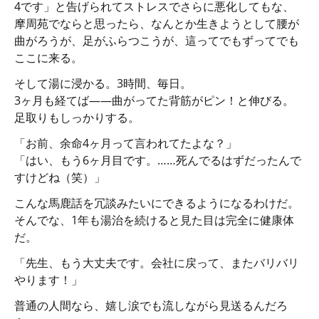
4です」と告げられてストレスでさらに悪化してもな、
摩周苑でならと思ったら、なんとか生きようとして腰が
曲がろうが、足がふらつこうが、這ってでもずってでも
ここに来る。
そして湯に浸かる。3時間、毎日。
3ヶ月も経てば――曲がってた背筋がピン！と伸びる。
足取りもしっかりする。
「お前、余命4ヶ月って言われてたよな？」
「はい、もう6ヶ月目です。……死んでるはずだったんで
すけどね（笑）」
こんな馬鹿話を冗談みたいにできるようになるわけだ。
そんでな、1年も湯治を続けると見た目は完全に健康体
だ。
「先生、もう大丈夫です。会社に戻って、またバリバリ
やります！」
普通の人間なら、嬉し涙でも流しながら見送るんだろ