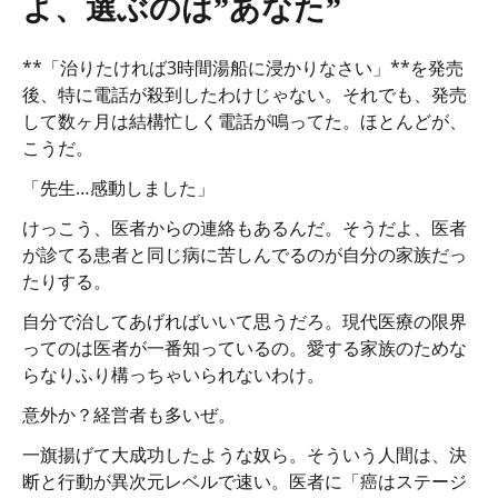
よ、選ぶのは”あなた”
**「治りたければ3時間湯船に浸かりなさい」**を発売
後、特に電話が殺到したわけじゃない。それでも、発売
して数ヶ月は結構忙しく電話が鳴ってた。ほとんどが、
こうだ。
「先生…感動しました」
けっこう、医者からの連絡もあるんだ。そうだよ、医者
が診てる患者と同じ病に苦しんでるのが自分の家族だっ
たりする。
自分で治してあげればいいて思うだろ。現代医療の限界
ってのは医者が一番知っているの。愛する家族のためな
らなりふり構っちゃいられないわけ。
意外か？経営者も多いぜ。
一旗揚げて大成功したような奴ら。そういう人間は、決
断と行動が異次元レベルで速い。医者に「癌はステージ