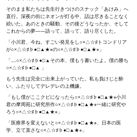
そのまま私たちは先生行きつけのスナック「あけみ」へ
直行。深夜の街にネオンが灯る中、話は尽きることなく
続いた。あのときの騒動、その後どうなったか、そして
これからの夢――語って、語って、語り尽くした。
「小川君、今ね、すごい発見をし○×△☆♯トコンドリア
が○×△☆♯♭●□▲★※の○×△☆♯♭●□▲★※」
「….○×△☆♯♭●□▲その本、僕もう書いたよ。僕の勝ち
○×△☆♯♭●□▲ 」
もう先生は完全に出来上がっていた。私も負けじと酔
い、ふたりしてデレデレの上機嫌。
「もし僕がここクビになったら○×△☆♯♭●□▲★※小川
君の摩周苑に研究所作○×△☆♯♭●□▲★※一緒に研究や
ろう○×△☆♯♭●□▲★※」
「医療界を変えないと○×△☆♯♭●□▲★※、日本の医
学、立て直さな○×△☆♯♭●□▲★※」