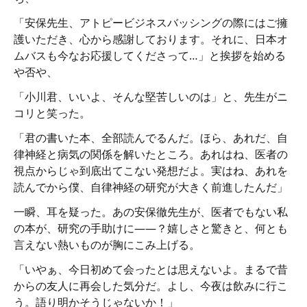
「安保先生、アトピービジネスバッシングの際にはご擁
護いただき、心から感謝しております。それに、日本オ
ムバスも今なお応援してくださって…」と挨拶を始める
や否や、
「小川君、いいよ、そんな堅苦しいのは」と、先生がニ
コリと笑った。
「君の書いた本、全部読んでるんだ。ほら、あれだ、自
律神経と病気の関係を解いたところ。あれはね、医者の
視点からじゃ到底出てこない発想だよ。実はね、あれを
読んでから僕、自律神経の研究が大きく前進したんだ」
一瞬、耳を疑った。あの安保徹先生が、医者でもない私
の本が、研究の手助けに――？嬉しさと驚きと、何とも
言えない熱いものが胸にこみ上げる。
「いやぁ、今日初めて会ったとは思えないよ。まるで昔
からの友人に再会した気分だ。よし、今夜は飲みに行こ
う。語り明かそうじゃないか！」