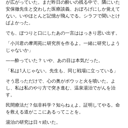
が広がっていた。まだ昨日の酔いの残る中で、隣にいた
安保徹先生と交わした医療談義、おぼろげにしか覚えて
ない。いやほとんど記憶が飛んでる。シラフで聞いとけ
ばよかった。
でも、ぽつりと口にしたあの一言ははっきり思い出す。
「小川君の摩周苑に研究所を作るよ。一緒に研究しよう
じゃないか」
——酔っていた？ いや、あの目は本気だった。
「私は1人じゃない。先生も、同じ戦場に立っている」
そう思っただけで、心の奥がボウッと火を噴いた。よ
し、私は私のやり方で突き進む、温泉湯治でがんを治
す。
民間療法だ？似非科学？知らねぇよ。証明してやる。命
を救える道がここにあるってことを。
湯治の研究は日々続いた。