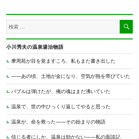
検
検
索
索
対
象:
小川秀夫の温泉湯治物語
摩周苑が目を覚ますころ、私もまた書き出した
――あの頃、土地が金になり、空気が熱を帯びていた
バブルは弾けたが、俺の魂はまだ沸いていた
温泉で、世の中ひっくり返してやると思った
温泉が、命を救った――その始まりの物語
信じる者にしか、温泉は効かない――私の面談記