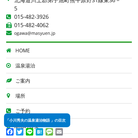
北海道川上郡弟子屈町熊牛原野31線東36－
5
015-482-3926
015-482-4062
ogawa@masyuen.jp
HOME
温泉湯治
ご案内
場所
ご予約
「小川秀夫の温泉湯治物語 」の目次
湯治の目安
Facebook
Twitter
Line
Hatena
Message
Email