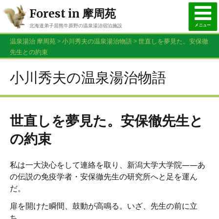
Forest in 摩周苑
メニュー
北海道弟子屈熊牛原野の温泉湯治宿泊施設
015-482-3926
温泉湯治 摩周苑
>
小川秀夫の温泉湯治物語
>
世直しを夢見た。安保徹
お問合せ・ご予約はお電話で
先生との約束
小川秀夫の温泉湯治物語
世直しを夢見た。安保徹先生と
の約束
私は一大決心をして連絡を取り、新潟大学大学院――あ
の伝説の免疫学者・安保徹先生の研究所へと足を運ん
だ。
扉を開けた瞬間、鼓動が高鳴る。いざ、先生の前に立
ち、