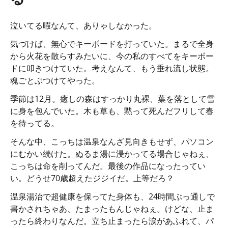
泣いてる暇なんて、ありゃしなかった。
気づけば、無心でキーボードを打っていた。まるで全身
から火花を散らすみたいに、今の私のすべてをキーボー
ドに叩きつけていた。考えなんて、もう垂れ流し状態。
魂ごとぶつけてやった。
季節は12月。癒しの森はすっかり丸裸、葉を落として雪
に身を包んでいた。木も草も、黙って死んだフリして春
を待ってる。
そんな中、こっちは温泉なんざ見向きもせず、パソコン
にむかい続けた。ぬるま湯に浸かってる場合じゃねぇ、
こっちは命を削ってんだ。最後の作品になったってい
い。どうせ70歳超えたジジイだ。上等だろ？
温泉湯治で超健康を保ってた身体も、24時間ぶっ通しで
書かされちゃあ、たまったもんじゃねぇ。けどな、止ま
ったら終わりなんだ。立ち止まったら涙があふれて、パ