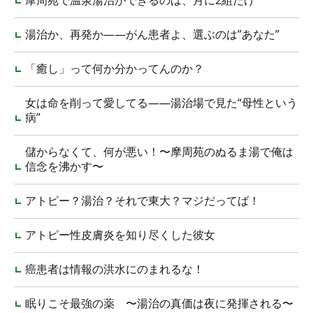
摩周苑で温泉湯治ができるのは、月に2組だけ
湯治か、再発か――がん患者よ、選ぶのは”あなた”
「癒し」って何か分かってんのか？
女は命を削って愛してる――湯治場で見た“母性という
病”
儲からなくて、何が悪い！〜摩周苑のぬるま湯で俺は
信念を沸かす〜
アトピー？湯治？それで東大？マジだってば！
アトピー性皮膚炎を知り尽くした彼女
癌患者は情報の洪水にのまれるな！
眠りこそ最強の薬 〜湯治の真価は夜に発揮される〜