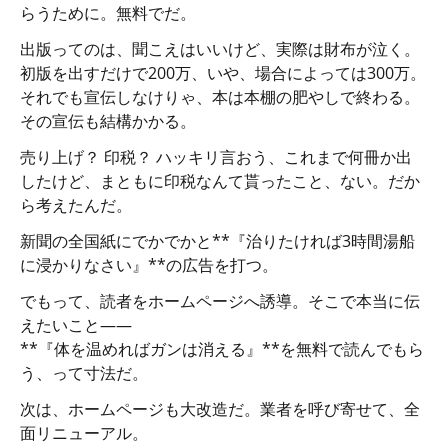
らうために。無料でだ。
出版ってのは、聞こえはいいけど、実際は財布が泣く。
初版を出すだけで200万、いや、場合によっては300万。
それでも宣伝しなけりゃ、本は本棚の肥やしで終わる。
その宣伝も結構かかる。
売り上げ？ 印税？ ハッキリ言おう、これまで何冊か出
したけど、まともに印税なんて貰ったこと、ない。だか
ら考えたんだ。
新聞の全国紙にでかでかと**『治りたければ3時間湯船
に浸かりなさい』**の広告を打つ。
でもって、読者をホームページへ誘導。そこで本当に伝
えたいこと――
**『体を温めればガンは消える』**を無料で読んでもら
う、って寸法だ。
次は、ホームページも大改造だ。業者を呼び寄せて、全
面リニューアル。