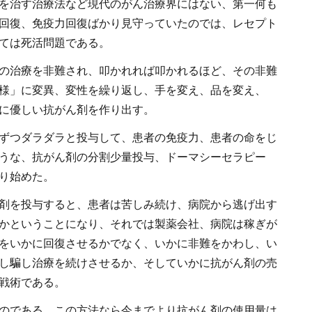
を治す治療法など現代のがん治療界にはない、第一何も
回復、免疫力回復ばかり見守っていたのでは、レセプト
ては死活問題である。
の治療を非難され、叩かれれば叩かれるほど、その非難
様」に変異、変性を繰り返し、手を変え、品を変え、
に優しい抗がん剤を作り出す。
ずつダラダラと投与して、患者の免疫力、患者の命をじ
うな、抗がん剤の分割少量投与、ドーマシーセラピー
り始めた。
剤を投与すると、患者は苦しみ続け、病院から逃げ出す
かということになり、それでは製薬会社、病院は稼ぎが
をいかに回復させるかでなく、いかに非難をかわし、い
し騙し治療を続けさせるか、そしていかに抗がん剤の売
戦術である。
のである。この方法なら今までより抗がん剤の使用量は