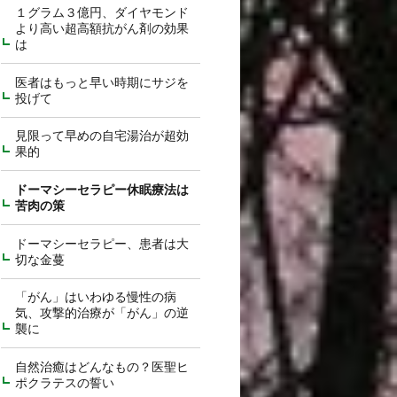
１グラム３億円、ダイヤモンド
より高い超高額抗がん剤の効果
は
医者はもっと早い時期にサジを
投げて
見限って早めの自宅湯治が超効
果的
ドーマシーセラピー休眠療法は
苦肉の策
ドーマシーセラピー、患者は大
切な金蔓
「がん」はいわゆる慢性の病
気、攻撃的治療が「がん」の逆
襲に
自然治癒はどんなもの？医聖ヒ
ポクラテスの誓い