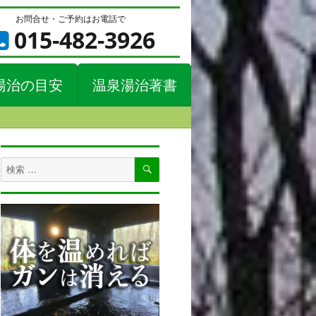
お問合せ・ご予約はお電話で
015-482-3926
湯治の目安
温泉湯治著書
検
検
索
索
対
象: