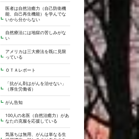
医者は自然治癒力（自己防衛機
能、自己再生機能）を学んでな
いから分からない
自然療法には地獄の苦しみがな
い
アメリカは三大療法を既に見限
っている
ＯＴＡレポート
「抗がん剤はがんを治せない」
（厚生労働省）
がん告知
100人の名医（自然治癒力）があ
なたの克服を応援している
気落ちは無用、がんは単なる生