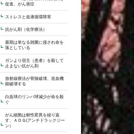
促進、がん発症
ストレスと血液循環障害
抗がん剤（化学療法）
最期は単なる雑菌に侵され命を
落としている
ガンより宿主（患者）を殺して
止まない抗がん剤
放射線療法が骨髄破壊、造血機
能破壊する
白血球のリンパ球減少が命を殺
ぐ
がん細胞は耐性変異を繰り返
す、ＡＤＧ(アンチドラックジー
ン）