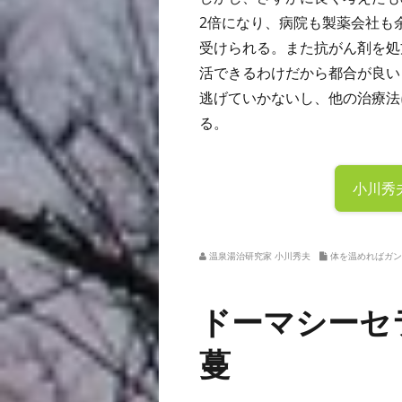
2倍になり、病院も製薬会社も
受けられる。また抗がん剤を処
活できるわけだから都合が良い
逃げていかないし、他の治療法
る。
小川秀
温泉湯治研究家 小川秀夫
体を温めればガン
ドーマシーセ
蔓