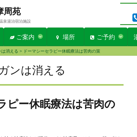
n 摩周苑
温泉湯治宿泊施設
ご案内
場所
ご予約
ンは消える
>
ドーマシーセラピー休眠療法は苦肉の策
ガンは消える
ラピー休眠療法は苦肉の