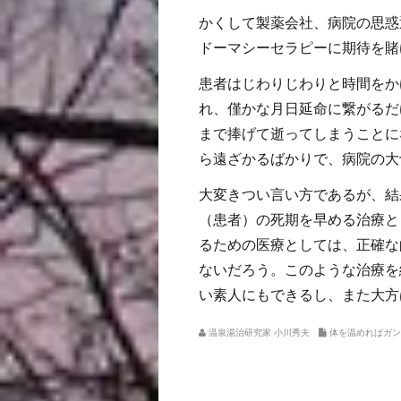
かくして製薬会社、病院の思惑
ドーマシーセラピーに期待を賭
患者はじわりじわりと時間をか
れ、僅かな月日延命に繋がるだ
まで捧げて逝ってしまうことに
ら遠ざかるばかりで、病院の大
大変きつい言い方であるが、結
（患者）の死期を早める治療と
るための医療としては、正確な
ないだろう。このような治療を
い素人にもできるし、また大方
温泉湯治研究家 小川秀夫
体を温めればガン