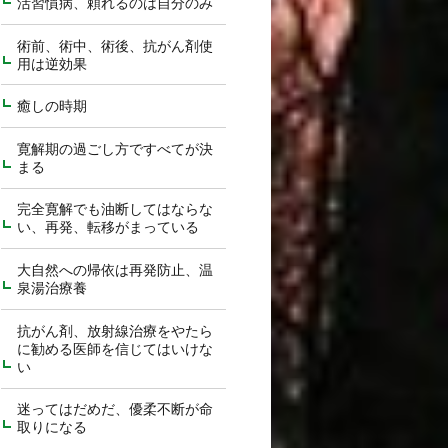
活習慣病、頼れるのは自分のみ
術前、術中、術後、抗がん剤使
用は逆効果
癒しの時期
寛解期の過ごし方ですべてが決
まる
完全寛解でも油断してはならな
い、再発、転移がまっている
大自然への帰依は再発防止、温
泉湯治療養
抗がん剤、放射線治療をやたら
に勧める医師を信じてはいけな
い
迷ってはだめだ、優柔不断が命
取りになる