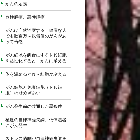
がんの定義
良性腫瘍、悪性腫瘍
がんは自然治癒する、健康な人
でも数百万～数億個のがんがあ
って当然
がん細胞を餌食にするＮＫ細胞
を活性化すると、がんは消える
体を温めるとＮＫ細胞が増える
がん細胞と免疫細胞（ＮＫ細
胞）のせめぎあい
がん発生前の共通した悪条件
極度の自律神経失調、低体温者
にがん発生
ストレス過剰が自律神経失調を