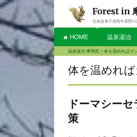
Forest i
北海道弟子屈熊牛原野の
HOME
温泉湯治
温泉湯治 摩周苑
>
体を温めればガ
体を温めれば
ドーマシーセ
策