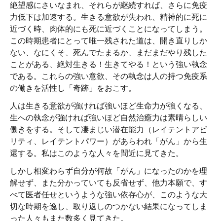
絶望感にさいなまれ、それらが継続すれば、さらに免疫
力低下は加速する。生きる意欲が失われ、精神的に死に
近づく時、肉体的にも死に近づくことになってしまう。
この時期患者にとって唯一残された道は、開き直りしか
ない、なにくそ、死んでたまるか、まだまだやり残した
ことがある、絶対生きる！生きてやる！という強い執念
である。これらの強い意欲、その執念は人の持つ免疫系
の働きを活性し「奇跡」をおこす。
人は生きる意欲が強ければ強いほど生命力が強くなる、
生への執念が強ければ強いほど自然治癒力は素晴らしい
働きをする。そして凄まじい潜在能力（レイテントアビ
リティ、レイテントパワー）があらわれ「がん」から生
還する。私はこのような人々を間近に見てきた。
しかし相変わらず自分が何故「がん」になったのかを理
解せず、また分かっていても反省せず、他力本願で、す
べて医者任せというような強い依存心が、このような大
切な時期を逸し、取り返しのつかない結果になってしま
った人々もまた数多く見てきた。