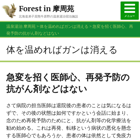
Forest in 摩周苑
メニュー
北海道弟子屈熊牛原野の温泉湯治宿泊施設
015-482-3926
温泉湯治 摩周苑
>
体を温めればガンは消える
>
急変を招く医師心、再
お問合せ・ご予約はお電話で
発予防の抗がん剤などはない
体を温めればガンは消える
急変を招く医師心、再発予防の
抗がん剤などはない
さて病院の担当医師は退院後の患者のことは気になるは
ずで、その後の状態は如何ですかという会話に始まり、
念のため再発予防のためにと、抗がん剤等の化学療法を
勧め始める。これは再発、転移という病状の悪化を懸念
する医師心でもあろうか、患者の体は依然として免疫力