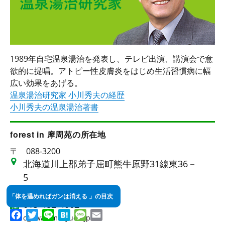
1989年自宅温泉湯治を発表し、テレビ出演、講演会で意
欲的に提唱。アトピー性皮膚炎をはじめ生活習慣病に幅
広い効果をあげる。
温泉湯治研究家 小川秀夫の経歴
小川秀夫の温泉湯治著書
forest in 摩周苑の所在地
〒
088-3200
北海道川上郡弟子屈町熊牛原野31線東36－
5
015-482-3926
「体を温めればガンは消える 」の目次
015-482-4062
Facebook
Twitter
Line
Hatena
Message
Email
ogawa@masyuen.jp