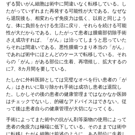
ずる賢いがん細胞は術中に間違いなく転移している。し
たがっていずれまた再発する可能性が大である。なぜな
ら退院後も、相変わらず免疫力は低く、以前と同じよう
な、体に負担をかける生活に戻り、それらを続ける可能
性が大だからである。したがって患者は腫瘍部切除手術
さえ成功すれば、「がん」は治ってしまうと思っていた
らそれは間違いである。悪性腫瘍つまり本当の「がん」
であれば術中にほとんどのケースで転移している。それ
らの「がん」がある部位に生着、再増殖し、拡大するの
に7、8カ月間を要している。
たしかに外科医師としては完璧なオペを行い患者の「が
ん」はきれいに取り除かれ手術は成功し患者は退院し
た。しかしその後の患者の健康管理まではなかなか医師
はチェックでないし、的確なアドバイスはできない。従
って後は患者自らの健康管理が大切になってくる。
手術によってまた術中の抗がん剤等薬物の使用によって
患者の免疫力は極端に低下している。そのままでは術中
に転移したがん細胞は前述のように、ある部位に生着し