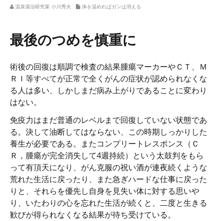
温泉湯治研究家 小川秀夫
体を温めればガンは消える
最後のつめを慎重に
術後の回復は順調で検査の結果腫瘍マーカーやＣＴ、Ｍ
ＲＩ等すべてが正常で全くがんの症状が認められなくな
る人は多い、しかしまだ病み上がりであることに変わり
はない。
免疫力はまだ普通のレベルまで回復していない状態であ
る。決して油断してはならない、この時期しっかりした
養生が必要である。またコンプリートレスポンス（Ｃ
Ｒ，腫瘍が完全消失して4週持続）という太鼓判をもら
って有頂天になり、がん克服の祝い酒が連夜続くような
荒れた生活に戻ったり、また急ぎハードな仕事に戻った
りと、それらを優先し自身を見失い体に対する思いや
り、いたわりの心を忘れた生活が続くと、二度と生きる
歓びが得られなくなる結果が待ち受けている。