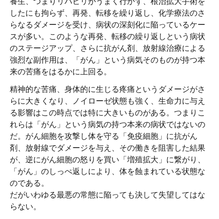
養生、つまりリハビリがうまく行かず、根治拡大手術を
したにも拘らず、再発、転移を繰り返し、化学療法のさ
らなるダメージを受け、病状の深刻化に陥っているケー
スが多い。このような再発、転移の繰り返しという病状
のステージアップ、さらに抗がん剤、放射線治療による
強烈な副作用は、「がん」という病気そのものが持つ本
来の苦痛をはるかに上回る。
精神的な苦痛、身体的に生じる疼痛というダメージがさ
らに大きくなり、ノイローゼ状態も強く、生命力に与え
る影響はこの時点では特に大きいものがある。つまりこ
れらは「がん」という病気の持つ本来の病状ではないの
だ。がん細胞を攻撃し体を守る「免疫細胞」に抗がん
剤、放射線でダメージを与え、その働きを阻害した結果
が、逆にがん細胞の怒りを買い「増殖拡大」に繋がり、
「がん」のしっぺ返しにより、体を蝕まれている状態な
のである。
だがいわゆる最悪の常態に陥っても決して失望してはな
らない。