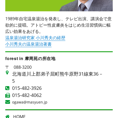
1989年自宅温泉湯治を発表し、テレビ出演、講演会で意
欲的に提唱。アトピー性皮膚炎をはじめ生活習慣病に幅
広い効果をあげる。
温泉湯治研究家 小川秀夫の経歴
小川秀夫の温泉湯治著書
forest in 摩周苑の所在地
〒
088-3200
北海道川上郡弟子屈町熊牛原野31線東36－
5
015-482-3926
015-482-4062
ogawa@masyuen.jp
HOME