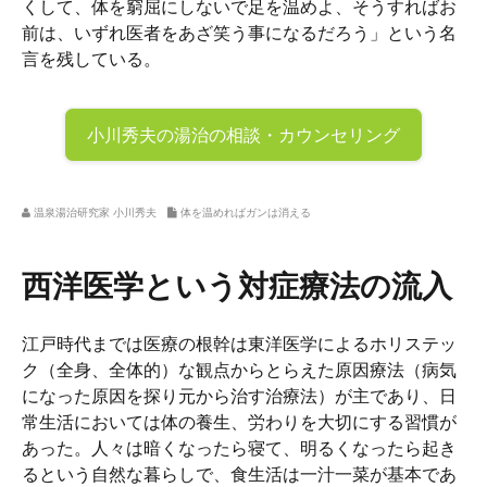
くして、体を窮屈にしないで足を温めよ、そうすればお
前は、いずれ医者をあざ笑う事になるだろう」という名
言を残している。
小川秀夫の
湯治の相談・カウンセリング
温泉湯治研究家 小川秀夫
体を温めればガンは消える
西洋医学という対症療法の流入
江戸時代までは医療の根幹は東洋医学によるホリステッ
ク（全身、全体的）な観点からとらえた原因療法（病気
になった原因を探り元から治す治療法）が主であり、日
常生活においては体の養生、労わりを大切にする習慣が
あった。人々は暗くなったら寝て、明るくなったら起き
るという自然な暮らしで、食生活は一汁一菜が基本であ