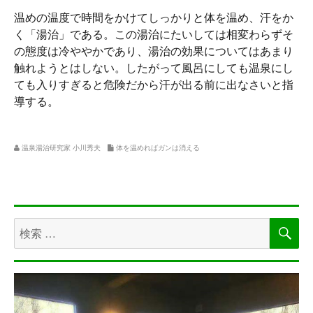
温めの温度で時間をかけてしっかりと体を温め、汗をか
く「湯治」である。この湯治にたいしては相変わらずそ
の態度は冷ややかであり、湯治の効果についてはあまり
触れようとはしない。したがって風呂にしても温泉にし
ても入りすぎると危険だから汗が出る前に出なさいと指
導する。
温泉湯治研究家 小川秀夫
体を温めればガンは消える
検
検
索
索
対
象: