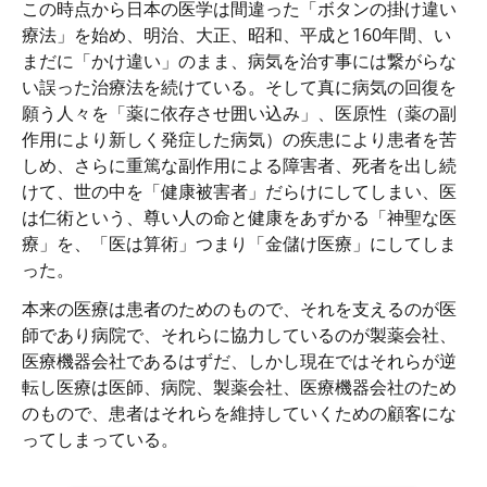
この時点から日本の医学は間違った「ボタンの掛け違い
療法」を始め、明治、大正、昭和、平成と160年間、い
まだに「かけ違い」のまま、病気を治す事には繋がらな
い誤った治療法を続けている。そして真に病気の回復を
願う人々を「薬に依存させ囲い込み」、医原性（薬の副
作用により新しく発症した病気）の疾患により患者を苦
しめ、さらに重篤な副作用による障害者、死者を出し続
けて、世の中を「健康被害者」だらけにしてしまい、医
は仁術という、尊い人の命と健康をあずかる「神聖な医
療」を、「医は算術」つまり「金儲け医療」にしてしま
った。
本来の医療は患者のためのもので、それを支えるのが医
師であり病院で、それらに協力しているのが製薬会社、
医療機器会社であるはずだ、しかし現在ではそれらが逆
転し医療は医師、病院、製薬会社、医療機器会社のため
のもので、患者はそれらを維持していくための顧客にな
ってしまっている。