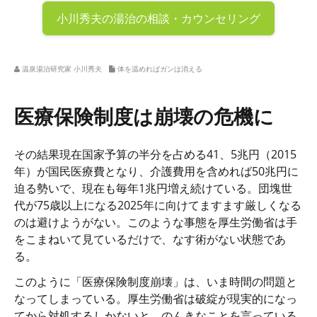
小川秀夫の
湯治の相談・カウンセリング
温泉湯治研究家 小川秀夫
体を温めればガンは消える
医療保険制度は崩壊の危機に
その結果現在国家予算の半分を占める41、5兆円（2015
年）が国民医療費となり、介護費用を含めれば50兆円に
迫る勢いで、現在も毎年1兆円増え続けている。団塊世
代が75歳以上になる2025年に向けてますます厳しくなる
のは避けようがない。このような事態を厚生労働省は手
をこまねいて見ているだけで、なす術がない状態であ
る。
このように「医療保険制度崩壊」は、いま時間の問題と
なってしまっている。厚生労働省は破綻が現実的になっ
てから対処するしかないと、のんきなことを言っている