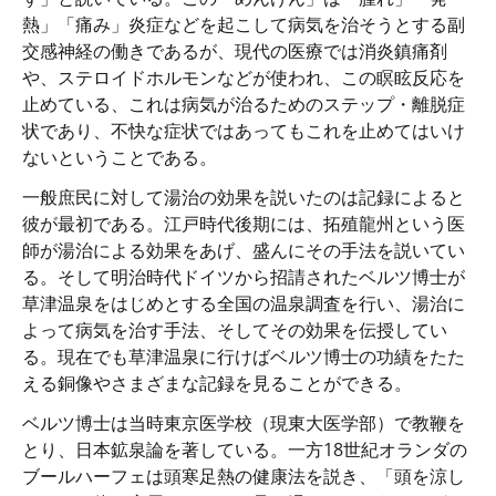
熱」「痛み」炎症などを起こして病気を治そうとする副
交感神経の働きであるが、現代の医療では消炎鎮痛剤
や、ステロイドホルモンなどが使われ、この瞑眩反応を
止めている、これは病気が治るためのステップ・離脱症
状であり、不快な症状ではあってもこれを止めてはいけ
ないということである。
一般庶民に対して湯治の効果を説いたのは記録によると
彼が最初である。江戸時代後期には、拓殖龍州という医
師が湯治による効果をあげ、盛んにその手法を説いてい
る。そして明治時代ドイツから招請されたベルツ博士が
草津温泉をはじめとする全国の温泉調査を行い、湯治に
よって病気を治す手法、そしてその効果を伝授してい
る。現在でも草津温泉に行けばベルツ博士の功績をたた
える銅像やさまざまな記録を見ることができる。
ベルツ博士は当時東京医学校（現東大医学部）で教鞭を
とり、日本鉱泉論を著している。一方18世紀オランダの
ブールハーフェは頭寒足熱の健康法を説き、「頭を涼し