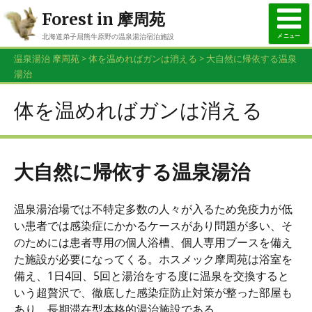
Forest in 摩周苑
メニュー
北海道弟子屈熊牛原野の温泉湯治宿泊施設
015-482-3926
温泉湯治 摩周苑
>
体を温めればガンは消える
>
大自然に帰依する温泉
お問合せ・ご予約はお電話で
湯治
体を温めればガンは消える
大自然に帰依する温泉湯治
温泉湯治場では不特定多数の人々が入るため免疫力が低
い患者では感染症にかかるケースがあり問題が多い、そ
のためには患者専用の個人浴槽、個人専用ブースを備え
た施設が必要になってくる。ホスメック摩周苑は浴室を
備え、1日4回、5回と湯治をする度に温泉を交換すると
いう超贅沢で、徹底した感染症防止対策が整った部屋も
あり、長期滞在型本格的湯治施設である。