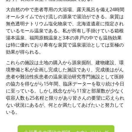
大自然の中で患者専用の大浴場、露天風呂を備え24時間
オールタイムでかけ流しの源泉で湯治ができる。泉質は
無色透明ナトリウム塩化物泉で、北海道遺産に指定され
ているモール温泉である、私が所有し手掛けている箱根
湯本温泉、福岡原鶴温泉と3本の井戸の中でも温熱効果
は特に優れており希有な泉質で温泉湯治としては至極の
効果が得られる。
これらの施設は土地の購入から源泉掘削、建物建設、環
境整備と私が企画し完成した施設であり、完成後はがん
患者や難治性疾患者の温泉湯治研究専門施設として医師
の協力を得ながら15年間、臨床データーを取り続け今日
に至っている。しかし残念ながら11室と部屋数が少なく
収容人数も25名程と限りがあり皆さんの要望に応えられ
ない状況にあるが、何とか満たしてあげたいと努力して
いる。