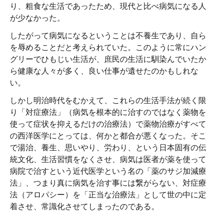
り、粗食な生活であったため、現代と比べ病気になる人
が少なかった。
したがって病気になるということは不養生であり、自ら
を辱めることだと考えられていた。このように常にハン
グリーでひもじい生活が、庶民の生活に馴染んでいたか
ら健康な人々が多く、良い仕事が遺せたのかもしれな
い。
しかし明治時代をむかえて、これらの生活手法が続く限
り「対症療法」（病気を根本的に治すのではなく薬物を
使って症状を抑えるだけの治療法）で薬物治療がすべて
の西洋医学にとっては、何かと都合が悪くなった。そこ
で湯治、養生、思いやり、労わり、という日本固有の伝
統文化、生活習慣をなくさせ、病気は医者が薬を使って
病院で治すという近代医学という名の「薬のサジ加減療
法」、つまり真に病気を治す事には繋がらない、対症療
法（アロパシー）を「正当な治療法」として世の中に定
着させ、常識化させてしまったのである。