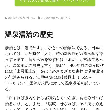
小川秀夫の
湯治の相談・カウンセリング
温泉湯治研究家 小川秀夫
体を温めればガンは消える
温泉湯治の歴史
湯治とは「湯で治す」、ひとつの治療法である。日本に
おいては 明治時代に入り、時の新政府が西洋医学を導
入するまで、昔から病を癒す術は「湯治」が常識であっ
た。温泉湯治の歴史は古く、既に1、400年前の奈良時代
には「出雲風土記」をはじめさまざまな書物に温泉湯治
の記述みられる。江戸中期には後藤艮山（1659－
1733）という医師が庶民に対して温泉湯治を説いてい
る。
「浴すれば腸内やわらぎ積気もくつろぎ、食進み出れば
治るなり」と、また、「瞑眩、せざれば、その病は癒え
ず」と説いている。この「めんげん」は「腫れ」「発