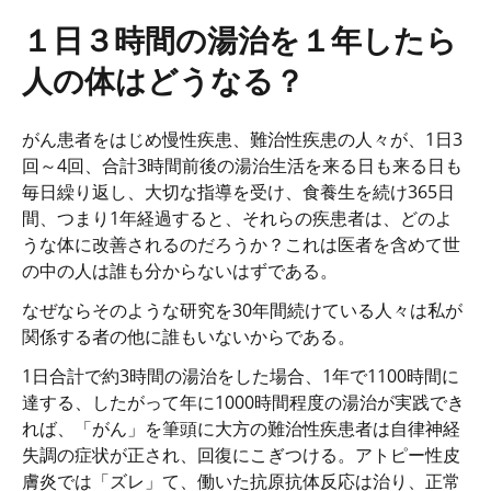
１日３時間の湯治を１年したら
人の体はどうなる？
がん患者をはじめ慢性疾患、難治性疾患の人々が、1日3
回～4回、合計3時間前後の湯治生活を来る日も来る日も
毎日繰り返し、大切な指導を受け、食養生を続け365日
間、つまり1年経過すると、それらの疾患者は、どのよ
うな体に改善されるのだろうか？これは医者を含めて世
の中の人は誰も分からないはずである。
なぜならそのような研究を30年間続けている人々は私が
関係する者の他に誰もいないからである。
1日合計で約3時間の湯治をした場合、1年で1100時間に
達する、したがって年に1000時間程度の湯治が実践でき
れば、「がん」を筆頭に大方の難治性疾患者は自律神経
失調の症状が正され、回復にこぎつける。アトピー性皮
膚炎では「ズレ」て、働いた抗原抗体反応は治り、正常