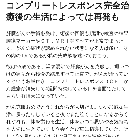
コンプリートレスポンス完全治
癒後の生活によっては再発も
肝臓がんの手術を受け、術後の回復も順調で検査の結果
腫瘍マーカーやＣＴ，ＭＲＩ等すべてが正常でまった
く、がんの症状が認められない状態になる人は多い、そ
の内の1人であるが私の失敗談を述べておこう。
彼は55歳である。温泉湯治で肝臓がんを克服し、通いつ
けの病院から検査の結果すべて正常で、がんが治ってい
るというお墨付き、コンプリートレスポンス（ＣＲ，が
ん腫瘍が消失して4週間持続している）を書面でだして
もらい有頂天になっていた。
がん克服おめでとうこれからが大切だよ。いい加減な生
活に戻ったりしていると後でまた泣くことになるからく
れぐれも、体を労わる生活、体をいつも思いやる気持ち
を大切に生きていくよう会うたび毎に指導していた。そ
して5ヶ月たったあたりで息子さんから連絡があった。