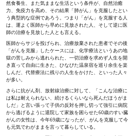
然食養生、また気ままな生活という条件が、自然治癒
力、免疫力を高め、その結果「肺がん」を克服したとい
う典型的な症例であろう。つまり「がん」を克服する人
は、運よく医師から早めに見放された人、そして逆に医
師の治療を見放した人とも言える。
医師からサジを投げられ、治療放棄された患者でその後
「がんを克服」したケースには、化学療法というあの地
獄の苦しみから逃れられた、一切治療を求めず人生を開
き直って自由に生きた、ひなびた温泉宿を巡り余生を楽
しんだ、代替療法に残りの人生をかけた、といった人々
が多い。
さらに抗がん剤、放射線治療に対して、「こんな治療に
は私は耐えられない、続けるくらいなら死んだほうがま
しだ」と言い張って子供の反対を押し切って強引に病院
から逃げるように退院して家族を困らせた60歳のすい臓
がんの女性は、今年69歳になったが、がんを克服して今
も元気でわがままを言って暮らしている。