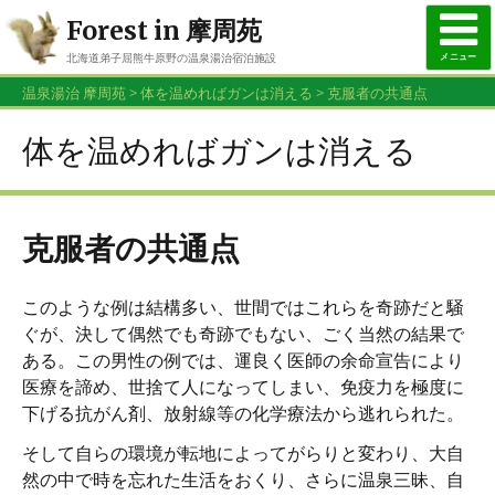
Forest in 摩周苑
メニュー
北海道弟子屈熊牛原野の温泉湯治宿泊施設
015-482-3926
温泉湯治 摩周苑
>
体を温めればガンは消える
>
克服者の共通点
お問合せ・ご予約はお電話で
体を温めればガンは消える
克服者の共通点
このような例は結構多い、世間ではこれらを奇跡だと騒
ぐが、決して偶然でも奇跡でもない、ごく当然の結果で
ある。この男性の例では、運良く医師の余命宣告により
医療を諦め、世捨て人になってしまい、免疫力を極度に
下げる抗がん剤、放射線等の化学療法から逃れられた。
そして自らの環境が転地によってがらりと変わり、大自
然の中で時を忘れた生活をおくり、さらに温泉三昧、自