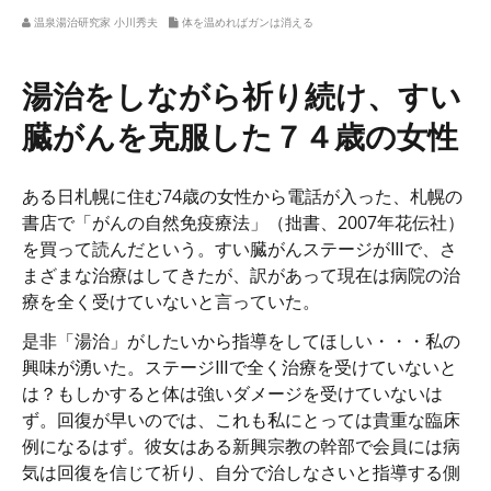
温泉湯治研究家 小川秀夫
体を温めればガンは消える
湯治をしながら祈り続け、すい
臓がんを克服した７４歳の女性
ある日札幌に住む74歳の女性から電話が入った、札幌の
書店で「がんの自然免疫療法」（拙書、2007年花伝社）
を買って読んだという。すい臓がんステージがⅢで、さ
まざまな治療はしてきたが、訳があって現在は病院の治
療を全く受けていないと言っていた。
是非「湯治」がしたいから指導をしてほしい・・・私の
興味が湧いた。ステージⅢで全く治療を受けていないと
は？もしかすると体は強いダメージを受けていないは
ず。回復が早いのでは、これも私にとっては貴重な臨床
例になるはず。彼女はある新興宗教の幹部で会員には病
気は回復を信じて祈り、自分で治しなさいと指導する側