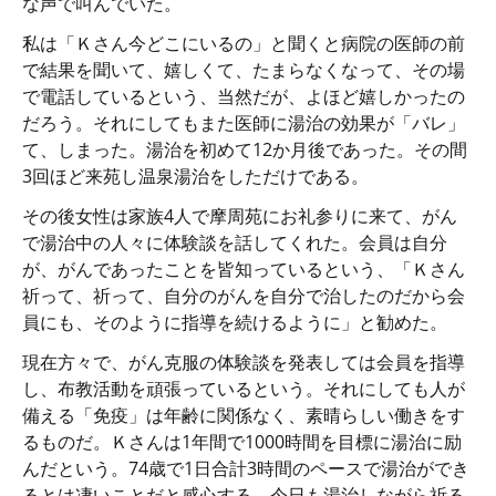
な声で叫んでいた。
私は「Ｋさん今どこにいるの」と聞くと病院の医師の前
で結果を聞いて、嬉しくて、たまらなくなって、その場
で電話しているという、当然だが、よほど嬉しかったの
だろう。それにしてもまた医師に湯治の効果が「バレ」
て、しまった。湯治を初めて12か月後であった。その間
3回ほど来苑し温泉湯治をしただけである。
その後女性は家族4人で摩周苑にお礼参りに来て、がん
で湯治中の人々に体験談を話してくれた。会員は自分
が、がんであったことを皆知っているという、「Ｋさん
祈って、祈って、自分のがんを自分で治したのだから会
員にも、そのように指導を続けるように」と勧めた。
現在方々で、がん克服の体験談を発表しては会員を指導
し、布教活動を頑張っているという。それにしても人が
備える「免疫」は年齢に関係なく、素晴らしい働きをす
るものだ。Ｋさんは1年間で1000時間を目標に湯治に励
んだという。74歳で1日合計3時間のペースで湯治ができ
るとは凄いことだと感心する。今日も湯治しながら祈る