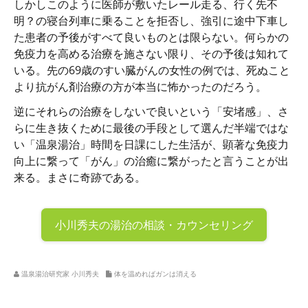
しかしこのように医師が敷いたレール走る、行く先不
明？の寝台列車に乗ることを拒否し、強引に途中下車し
た患者の予後がすべて良いものとは限らない。何らかの
免疫力を高める治療を施さない限り、その予後は知れて
いる。先の69歳のすい臓がんの女性の例では、死ぬこと
より抗がん剤治療の方が本当に怖かったのだろう。
逆にそれらの治療をしないで良いという「安堵感」、さ
らに生き抜くために最後の手段として選んだ半端ではな
い「温泉湯治」時間を日課にした生活が、顕著な免疫力
向上に繋って「がん」の治癒に繋がったと言うことが出
来る。まさに奇跡である。
小川秀夫の
湯治の相談・カウンセリング
温泉湯治研究家 小川秀夫
体を温めればガンは消える