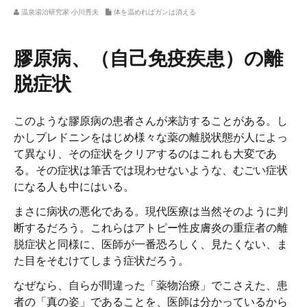
温泉湯治研究家 小川秀夫
体を温めればガンは消える
膠原病、（自己免疫疾患）の離
脱症状
このような膠原病の患者さんが来訪することがある。し
かしプレドニンをはじめ様々な薬の離脱状態が人によっ
て異なり、その症状をクリアするのはこれも大変であ
る。その症状は筆舌では現わせないような、むごい症状
になる人も中にはいる。
まさに病状の悪化である。現代医療は当然そのように判
断するだろう。これらはアトピー性皮膚炎の重症者の離
脱症状と同様に、医師が一番恐ろしく、見たくない、ま
た目をそむけてしまう症状だろう。
なぜなら、自らが間違った「薬物治療」でこさえた、患
者の「真の姿」であることを、医師は分かっているから