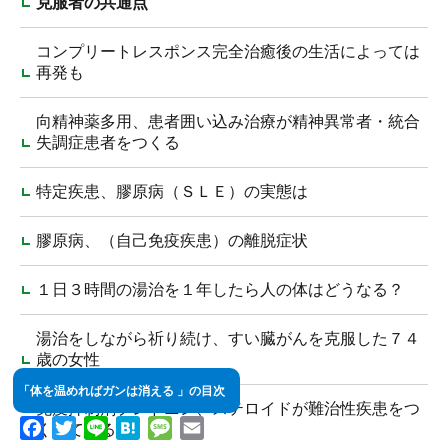
克服者の共通点
コンプリートレスポンス完全治癒後の生活によっては
再発も
向精神薬多用、患者囲い込み治療が精神異常者・統合
失調症患者をつくる
特定疾患、膠原病（ＳＬＥ）の実態は
膠原病、（自己免疫疾患）の離脱症状
１日３時間の湯治を１年したら人の体はどうなる？
湯治をしながら祈り続け、すい臓がんを克服した７４
歳の女性
「体を温めればガンは消える 」の目次
免疫抑制剤プレドニン、ステロイドが難治性疾患をつ
Facebook
Twitter
Line
Hatena
Message
Email
くっている