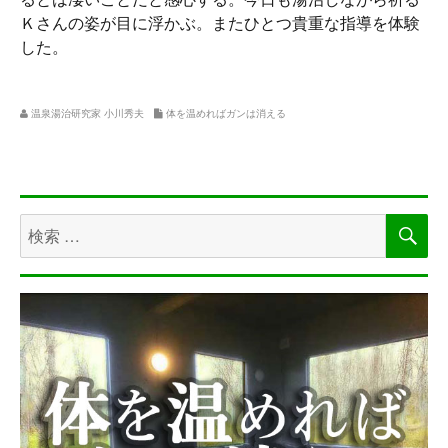
Ｋさんの姿が目に浮かぶ。またひとつ貴重な指導を体験
した。
温泉湯治研究家 小川秀夫
体を温めればガンは消える
検
検
索
索
対
象: