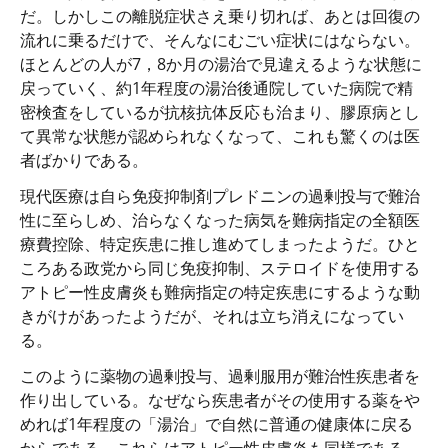
だ。しかしこの離脱症状さえ乗り切れば、あとは回復の
流れに乗るだけで、そんなにむごい症状にはならない。
ほとんどの人が7，8か月の湯治で見違えるような状態に
戻っていく、約1年程度の湯治後通院していた病院で精
密検査をしているが抗核抗体反応も治まり、膠原病とし
て異常な状態が認められなくなって、これも驚くのは医
者ばかりである。
現代医療は自ら免疫抑制剤プレドニンの過剰投与で難治
性に至らしめ、治らなくなった病気を難病指定の全額医
療費控除、特定疾患に推し進めてしまったようだ。ひと
ころある政党から同じ免疫抑制、ステロイドを使用する
アトピー性皮膚炎も難病指定の特定疾患にするような動
きがけがあったようだが、それは立ち消えになってい
る。
このように薬物の過剰投与、過剰服用が難治性疾患者を
作り出している。なぜなら疾患者がその使用する薬をや
めれば1年程度の「湯治」で自然に普通の健康体に戻る
からである。これらはアトピー性皮膚炎も同様である。