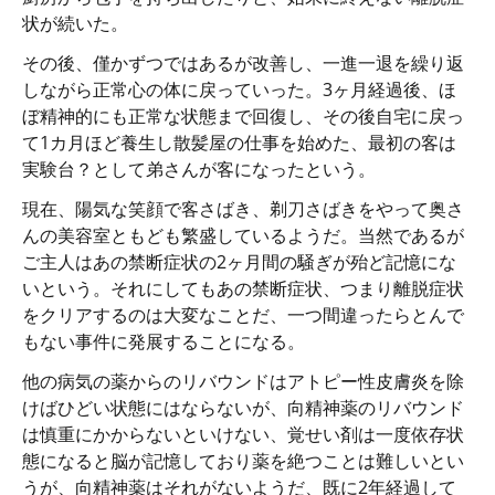
状が続いた。
その後、僅かずつではあるが改善し、一進一退を繰り返
しながら正常心の体に戻っていった。3ヶ月経過後、ほ
ぼ精神的にも正常な状態まで回復し、その後自宅に戻っ
て1カ月ほど養生し散髪屋の仕事を始めた、最初の客は
実験台？として弟さんが客になったという。
現在、陽気な笑顔で客さばき、剃刀さばきをやって奥さ
んの美容室ともども繁盛しているようだ。当然であるが
ご主人はあの禁断症状の2ヶ月間の騒ぎが殆ど記憶にな
いという。それにしてもあの禁断症状、つまり離脱症状
をクリアするのは大変なことだ、一つ間違ったらとんで
もない事件に発展することになる。
他の病気の薬からのリバウンドはアトピー性皮膚炎を除
けばひどい状態にはならないが、向精神薬のリバウンド
は慎重にかからないといけない、覚せい剤は一度依存状
態になると脳が記憶しており薬を絶つことは難しいとい
うが、向精神薬はそれがないようだ、既に2年経過して