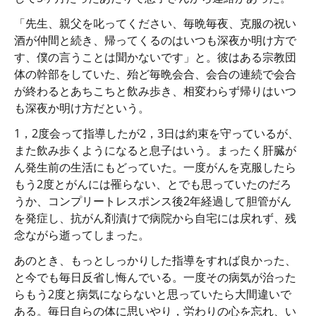
「先生、親父を叱ってください、毎晩毎夜、克服の祝い
酒が仲間と続き、帰ってくるのはいつも深夜か明け方で
す、僕の言うことは聞かないです」と。彼はある宗教団
体の幹部をしていた、殆ど毎晩会合、会合の連続で会合
が終わるとあちこちと飲み歩き、相変わらず帰りはいつ
も深夜か明け方だという。
1，2度会って指導したが2，3日は約束を守っているが、
また飲み歩くようになると息子はいう。まったく肝臓が
ん発生前の生活にもどっていた。一度がんを克服したら
もう2度とがんには罹らない、とでも思っていたのだろ
うか、コンプリートレスポンス後2年経過して胆管がん
を発症し、抗がん剤漬けで病院から自宅には戻れず、残
念ながら逝ってしまった。
あのとき、もっとしっかりした指導をすれば良かった、
と今でも毎日反省し悔んでいる。一度その病気が治った
らもう2度と病気にならないと思っていたら大間違いで
ある。毎日自らの体に思いやり，労わりの心を忘れ、い