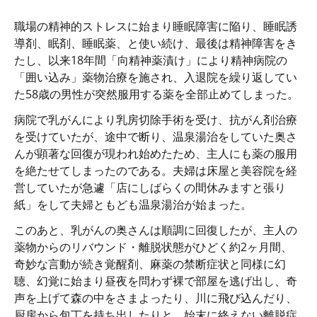
職場の精神的ストレスに始まり睡眠障害に陥り、睡眠誘
導剤、眠剤、睡眠薬、と使い続け、最後は精神障害をき
たし、以来18年間「向精神薬漬け」により精神病院の
「囲い込み」薬物治療を施され、入退院を繰り返してい
た58歳の男性が突然服用する薬を全部止めてしまった。
病院で乳がんにより乳房切除手術を受け、抗がん剤治療
を受けていたが、途中で断り、温泉湯治をしていた奥さ
んが顕著な回復が現われ始めたため、主人にも薬の服用
を絶たせてしまったのである。夫婦は床屋と美容院を経
営していたが急遽「店にしばらくの間休みますと張り
紙」をして夫婦ともども温泉湯治が始まった。
このあと、乳がんの奥さんは順調に回復したが、主人の
薬物からのリバウンド・離脱状態がひどく約2ヶ月間、
奇妙な言動が続き覚醒剤、麻薬の禁断症状と同様に幻
聴、幻覚に始まり昼夜を問わず裸で部屋を逃げ出し、奇
声を上げて森の中をさまよったり、川に飛び込んだり、
厨房から包丁を持ち出したりと、始末に終えない離脱症