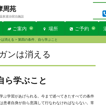
n 摩周苑
温泉湯治宿泊施設
ご案内
場所
ご予約
ンは消える
>
第四の条件、自ら学ぶこと
ガンは消える
自ら学ぶこと
学ぶ学習があげられる。今まで述べてきたすべての条件
は患者自身が自ら意識して行なわなければならない。常