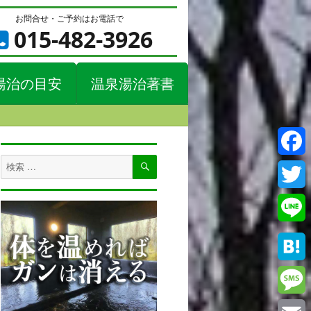
お問合せ・ご予約はお電話で
015-482-3926
湯治の目安
温泉湯治著書
検
検
Faceb
索
索
対
Twitte
象:
Line
Haten
Messa