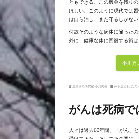
ともできる。この機会を残りの
ほしい。このように現代では習
は自ら治し、また守るしかない
何故そのような病体に陥ったの
外に、健康な体に回復する術は
小川秀
温泉湯治研究家 小川秀夫
体を温めればガン
がんは死病で
人々は過去60年間、「がん」
受けてきた、そしてその間に、