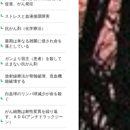
促進、がん発症
ストレスと血液循環障害
抗がん剤（化学療法）
最期は単なる雑菌に侵され命を
落としている
ガンより宿主（患者）を殺して
止まない抗がん剤
放射線療法が骨髄破壊、造血機
能破壊する
白血球のリンパ球減少が命を殺
ぐ
がん細胞は耐性変異を繰り返
す、ＡＤＧ(アンチドラックジー
ン）