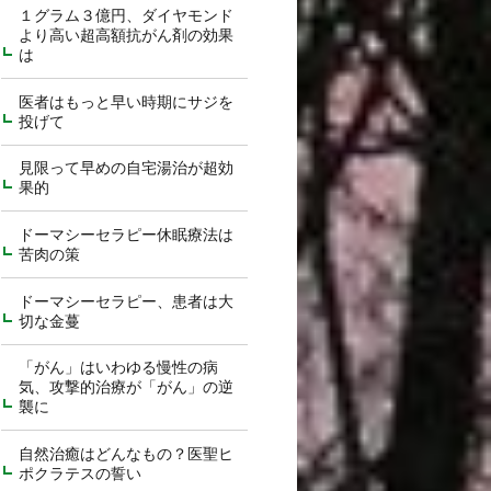
１グラム３億円、ダイヤモンド
より高い超高額抗がん剤の効果
は
医者はもっと早い時期にサジを
投げて
見限って早めの自宅湯治が超効
果的
ドーマシーセラピー休眠療法は
苦肉の策
ドーマシーセラピー、患者は大
切な金蔓
「がん」はいわゆる慢性の病
気、攻撃的治療が「がん」の逆
襲に
自然治癒はどんなもの？医聖ヒ
ポクラテスの誓い