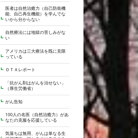
医者は自然治癒力（自己防衛機
能、自己再生機能）を学んでな
いから分からない
自然療法には地獄の苦しみがな
い
アメリカは三大療法を既に見限
っている
ＯＴＡレポート
「抗がん剤はがんを治せない」
（厚生労働省）
がん告知
100人の名医（自然治癒力）があ
なたの克服を応援している
気落ちは無用、がんは単なる生