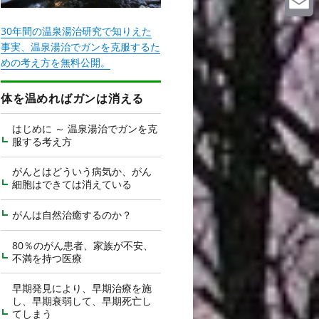
Email
30年間の温泉湯治研究で知りえた
事実、温泉湯治でガンを克服するた
めの考え方を無料公開。
体を温めればガンは消える
はじめに ～ 温泉湯治でガンを克
服する考え方
がんとはどういう病気か、がん
細胞はできては消えている
がんは自然治癒するのか？
80％のがん患者、家族が不安、
不満を持つ医療
早期発見により、早期治療を施
し、早期衰弱して、早期死亡し
てしまう