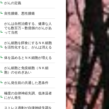
がんの定義
良性腫瘍、悪性腫瘍
がんは自然治癒する、健康な人
でも数百万～数億個のがんがあ
って当然
がん細胞を餌食にするＮＫ細胞
を活性化すると、がんは消える
体を温めるとＮＫ細胞が増える
がん細胞と免疫細胞（ＮＫ細
胞）のせめぎあい
がん発生前の共通した悪条件
極度の自律神経失調、低体温者
にがん発生
ストレス過剰が自律神経失調を