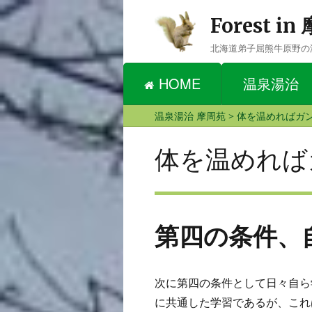
Forest i
北海道弟子屈熊牛原野の
HOME
温泉湯治
温泉湯治 摩周苑
>
体を温めればガ
体を温めれば
第四の条件、
次に第四の条件として日々自ら
に共通した学習であるが、これ