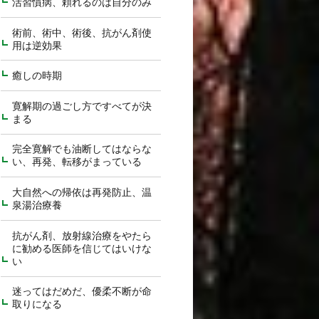
活習慣病、頼れるのは自分のみ
術前、術中、術後、抗がん剤使
用は逆効果
癒しの時期
寛解期の過ごし方ですべてが決
まる
完全寛解でも油断してはならな
い、再発、転移がまっている
大自然への帰依は再発防止、温
泉湯治療養
抗がん剤、放射線治療をやたら
に勧める医師を信じてはいけな
い
迷ってはだめだ、優柔不断が命
取りになる